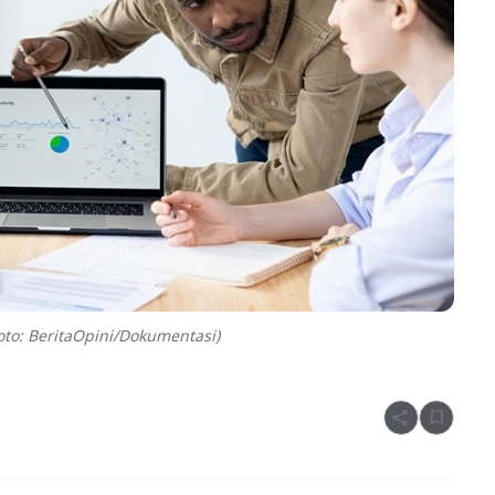
to: BeritaOpini/Dokumentasi)
share
bookmark