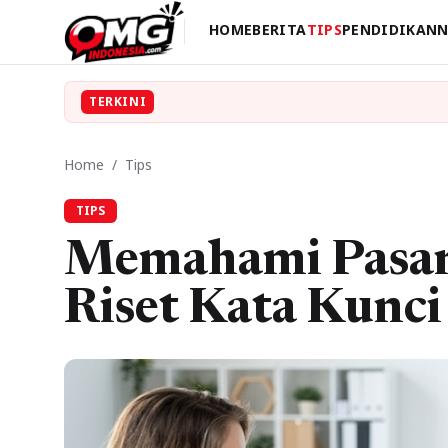
HOME
BERITA
TIPS
PENDIDIKAN
N
TERKINI
Home
/
Tips
TIPS
Memahami Pasar 
Riset Kata Kunc