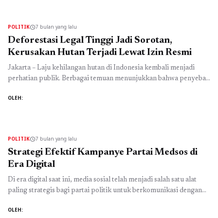
ruang untuk merawat gagasan dan nilai, bukan sekadar arena
perebutan kekuasaan. Sejak dikenal ...
Baca Selengkapnya
POLITIK
7 bulan yang lalu
schedule
Deforestasi Legal Tinggi Jadi Sorotan,
Kerusakan Hutan Terjadi Lewat Izin Resmi
Jakarta – Laju kehilangan hutan di Indonesia kembali menjadi
perhatian publik. Berbagai temuan menunjukkan bahwa penyebab
utama kerusakan hutan bukan semata aktivitas ilegal, melainkan
OLEH:
pembukaan lahan yang dilakukan melalui izin resmi. Kondisi ini
menegaskan bahwa Deforestasi legal tinggi masih menjadi
persoalan serius dalam tata kelola sumber daya alam nasional.
Selama ini, deforestasi kerap dikaitkan dengan ...
Baca
POLITIK
7 bulan yang lalu
schedule
Selengkapnya
Strategi Efektif Kampanye Partai Medsos di
Era Digital
Di era digital saat ini, media sosial telah menjadi salah satu alat
paling strategis bagi partai politik untuk berkomunikasi dengan
publik. Perubahan perilaku masyarakat yang kini banyak
OLEH:
menghabiskan waktu di platform digital menjadikan kampanye