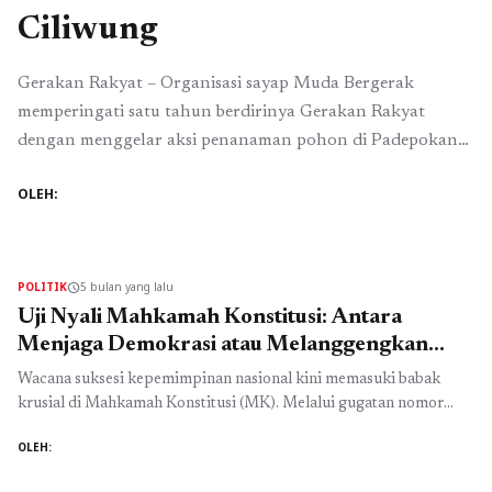
Ciliwung
Gerakan Rakyat – Organisasi sayap Muda Bergerak
memperingati satu tahun berdirinya Gerakan Rakyat
dengan menggelar aksi penanaman pohon di Padepokan
Ciliwung, Jakarta Timur (Jaktim), Sabtu (28/2/2026).
OLEH:
Mengusung tema "Muda Bersuara, Bumi Terjaga: 1 Tahun
Gerakan Rakyat Bersama Muda Bergerak", kegiatan
tersebut bertujuan mendorong isu lingkungan menjadi
prioritas dalam kebijakan publik. Ketua Umum Gerakan
POLITIK
5 bulan yang lalu
schedule
Rakyat, Sahrin ...
Baca Selengkapnya
Uji Nyali Mahkamah Konstitusi: Antara
Menjaga Demokrasi atau Melanggengkan
Dinasti Jokowi
Wacana suksesi kepemimpinan nasional kini memasuki babak
krusial di Mahkamah Konstitusi (MK). Melalui gugatan nomor
81/PUU-XXIV/2026, kredibilitas MK sedang dipertaruhkan:
OLEH:
apakah lembaga ini akan berdiri sebagai penjaga demokrasi atau
justru menjadi alat untuk melanggengkan keturunan Joko Widodo