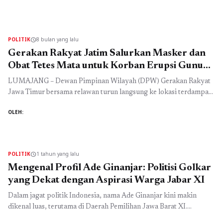
dan LinkedIn tidak cukup hanya dengan memposting konten
secara acak. Kampanye media sosial yang dirancang dengan
strategi matang memungkinkan brand menjangkau audiens secara
tepat, meningkatkan engagement, dan membuka peluang ...
Baca
POLITIK
8 bulan yang lalu
schedule
Selengkapnya
Gerakan Rakyat Jatim Salurkan Masker dan
Obat Tetes Mata untuk Korban Erupsi Gunung
Semeru
LUMAJANG – Dewan Pimpinan Wilayah (DPW) Gerakan Rakyat
Jawa Timur bersama relawan turun langsung ke lokasi terdampak
erupsi Gunung Semeru di Kabupaten Lumajang, Jawa Timur.
OLEH:
Mereka menyalurkan bantuan berupa masker dan obat tetes mata
yang saat ini sangat dibutuhkan warga. Sekretaris DPW Gerakan
Rakyat Jawa Timur, Agus Santoso, menjelaskan bahwa setidaknya
ada tiga jenis kebutuhan ...
Baca Selengkapnya
POLITIK
1 tahun yang lalu
schedule
Mengenal Profil Ade Ginanjar: Politisi Golkar
yang Dekat dengan Aspirasi Warga Jabar XI
Dalam jagat politik Indonesia, nama Ade Ginanjar kini makin
dikenal luas, terutama di Daerah Pemilihan Jawa Barat XI.
Masyarakat mulai memperhatikan perjalanan karirnya yang