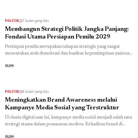
partai medsos sebagai bagian penting dalam strategi politik
modern. Melalui media sosial, partai dapat menyampaikan visi,
misi, dan program kerja secara ...
Baca Selengkapnya
POLITIK
7 bulan yang lalu
schedule
Membangun Strategi Politik Jangka Panjang:
Fondasi Utama Persiapan Pemilu 2029
Persiapan pemilu merupakan tahapan strategis yang sangat
menentukan arah demokrasi dan kualitas kepemimpinan nasional.
Menjelang pelaksanaan pemilihan umum lima tahunan, persiapan
OLEH:
pemilu 2029 perlu dipahami sebagai proses jangka panjang yang
tidak dapat dilakukan secara tergesa-gesa. Perubahan perilaku
pemilih, perkembangan teknologi, serta tuntutan transparansi
publik menuntut perencanaan yang matang, terukur, dan
POLITIK
8 bulan yang lalu
schedule
berorientasi pada kepentingan masyarakat luas. ...
Baca
Meningkatkan Brand Awareness melalui
Selengkapnya
Kampanye Media Sosial yang Terstruktur
Di dunia digital saat ini, kampanye media sosial menjadi salah satu
strategi utama dalam pemasaran modern. Kehadiran brand di
platform populer seperti Instagram, TikTok, Facebook, YouTube,
OLEH: