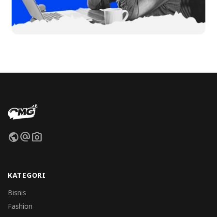
public
alternate_email
photo_camera
KATEGORI
Bisnis
Fashion