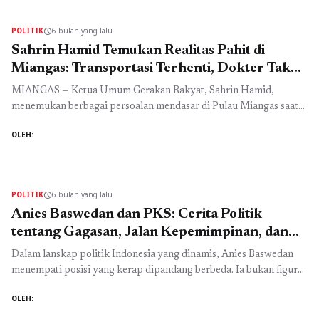
dalam tampuk kekuasaan Indonesia. Gugatan Nomor 81/PUU-
XXIV/2026: Memutus Rantai Nepotisme Dua advokat, Raden Nuh
POLITIK
6 bulan yang lalu
schedule
dan Dian Amalia, melayangkan ...
Baca Selengkapnya
Sahrin Hamid Temukan Realitas Pahit di
Miangas: Transportasi Terhenti, Dokter Tak
Ada
MIANGAS — Ketua Umum Gerakan Rakyat, Sahrin Hamid,
menemukan berbagai persoalan mendasar di Pulau Miangas saat
berdialog dengan tokoh adat dan masyarakat di Pendopo Miangas,
OLEH:
Sabtu (13/2/2026) malam. Wilayah perbatasan itu disebut masih
menghadapi keterbatasan infrastruktur dan pelayanan dasar.
Dialog yang dihadiri Camat Miangas dan perwakilan kepolisian
tersebut menjadi ruang bagi warga untuk menyampaikan
POLITIK
6 bulan yang lalu
schedule
langsung ...
Baca Selengkapnya
Anies Baswedan dan PKS: Cerita Politik
tentang Gagasan, Jalan Kepemimpinan, dan
Kolaborasi
Dalam lanskap politik Indonesia yang dinamis, Anies Baswedan
menempati posisi yang kerap dipandang berbeda. Ia bukan figur
yang tumbuh dari jalur kaderisasi partai sejak awal, melainkan
OLEH:
dari dunia pendidikan, pemikiran, dan perbincangan publik. Latar
belakang ini membentuk cara Anies memaknai politik sebagai