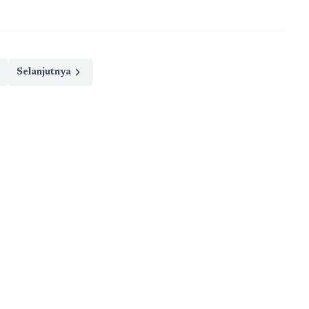
chevron_right
Selanjutnya