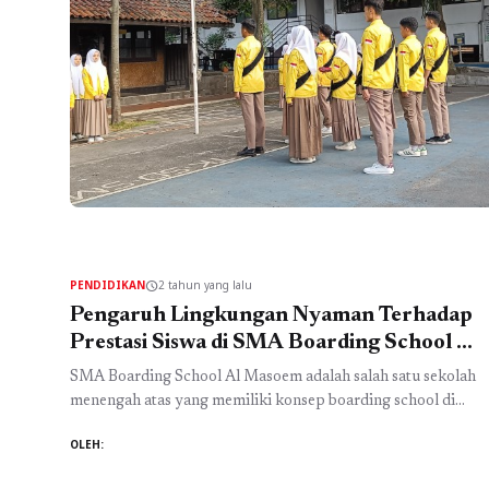
PENDIDIKAN
2 tahun yang lalu
schedule
Pengaruh Lingkungan Nyaman Terhadap
Prestasi Siswa di SMA Boarding School Al
Masoem Bandung
SMA Boarding School Al Masoem adalah salah satu sekolah
menengah atas yang memiliki konsep boarding school di
Bandung. Dikenal sebagai pesantren modern di Bandung,
OLEH:
sekolah ini menawarkan pendidikan Islam yang berkualitas.
Lingkungan nyaman di sekolah ini memiliki pengaruh besar