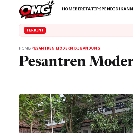
HOME
BERITA
TIPS
PENDIDIKAN
N
TERKINI
HOME
/
PESANTREN MODERN DI BANDUNG
Pesantren Moder