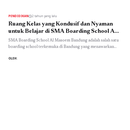
dengan fasilitas modern untuk mendukung proses belajar
mengajar. Dalam upaya untuk memberikan pengalaman
PENDIDIKAN
2 tahun yang lalu
schedule
belajar yang maksimal, ruang kelas ...
Baca Selengkapnya
Ruang Kelas yang Kondusif dan Nyaman
untuk Belajar di SMA Boarding School Al
Masoem Bandung
SMA Boarding School Al Masoem Bandung adalah salah satu
boarding school terkemuka di Bandung yang menawarkan
pendidikan berkualitas dan suasana belajar yang kondusif.
OLEH:
Sebagai pesantren modern di Bandung, SMA ini
menyediakan ruang kelas yang nyaman dan dilengkapi
dengan fasilitas modern untuk mendukung proses belajar
mengajar. Dalam upaya untuk memberikan pengalaman
belajar yang maksimal, ruang kelas ...
Baca Selengkapnya