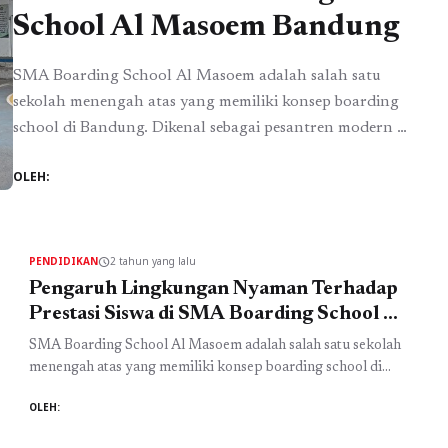
School Al Masoem Bandung
SMA Boarding School Al Masoem adalah salah satu
sekolah menengah atas yang memiliki konsep boarding
school di Bandung. Dikenal sebagai pesantren modern di
Bandung, sekolah ini menawarkan pendidikan Islam
OLEH:
yang berkualitas. Lingkungan nyaman di sekolah ini
memiliki pengaruh besar terhadap prestasi siswa di SMA
Al Masoem. Sebagai salah satu SMA Islam di Bandung,
Al Masoem ...
Baca Selengkapnya
PENDIDIKAN
2 tahun yang lalu
schedule
Pengaruh Lingkungan Nyaman Terhadap
Prestasi Siswa di SMA Boarding School Al
Masoem Bandung
SMA Boarding School Al Masoem adalah salah satu sekolah
menengah atas yang memiliki konsep boarding school di
Bandung. Dikenal sebagai pesantren modern di Bandung,
OLEH:
sekolah ini menawarkan pendidikan Islam yang berkualitas.
Lingkungan nyaman di sekolah ini memiliki pengaruh besar