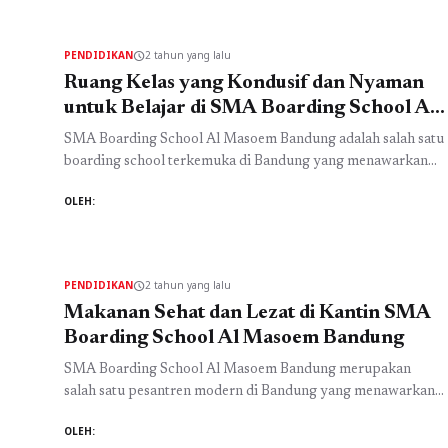
lingkungan sekitar. Dengan nilai-nilai Islam sebagai
landasan, interaksi di lingkungan sekolah ini menjadi lebih
PENDIDIKAN
2 tahun yang lalu
schedule
berdaya guna dan ...
Baca Selengkapnya
Ruang Kelas yang Kondusif dan Nyaman
untuk Belajar di SMA Boarding School Al
Masoem Bandung
SMA Boarding School Al Masoem Bandung adalah salah satu
boarding school terkemuka di Bandung yang menawarkan
pendidikan berkualitas dan suasana belajar yang kondusif.
OLEH:
Sebagai pesantren modern di Bandung, SMA ini
menyediakan ruang kelas yang nyaman dan dilengkapi
dengan fasilitas modern untuk mendukung proses belajar
mengajar. Dalam upaya untuk memberikan pengalaman
PENDIDIKAN
2 tahun yang lalu
schedule
belajar yang maksimal, ruang kelas ...
Baca Selengkapnya
Makanan Sehat dan Lezat di Kantin SMA
Boarding School Al Masoem Bandung
SMA Boarding School Al Masoem Bandung merupakan
salah satu pesantren modern di Bandung yang menawarkan
pendidikan Islam dengan konsep boarding school. Dikenal
OLEH:
dengan fasilitas lengkap dan pendidikan yang berkualitas,