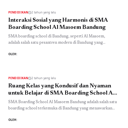
terhadap prestasi siswa di SMA Al Masoem. Sebagai salah
satu SMA Islam di Bandung, Al Masoem ...
Baca
PENDIDIKAN
2 tahun yang lalu
schedule
Selengkapnya
Interaksi Sosial yang Harmonis di SMA
Boarding School Al Masoem Bandung
SMA boarding school di Bandung, seperti Al Masoem,
adalah salah satu pesantren modern di Bandung yang
menawarkan pendidikan berkualitas dengan pendekatan
OLEH:
islami. Salah satu faktor penting di sekolah ini adalah
interaksi sosial yang harmonis antara siswa, guru, dan
lingkungan sekitar. Dengan nilai-nilai Islam sebagai
landasan, interaksi di lingkungan sekolah ini menjadi lebih
PENDIDIKAN
2 tahun yang lalu
schedule
berdaya guna dan ...
Baca Selengkapnya
Ruang Kelas yang Kondusif dan Nyaman
untuk Belajar di SMA Boarding School Al
Masoem Bandung
SMA Boarding School Al Masoem Bandung adalah salah satu
boarding school terkemuka di Bandung yang menawarkan
pendidikan berkualitas dan suasana belajar yang kondusif.
OLEH:
Sebagai pesantren modern di Bandung, SMA ini
menyediakan ruang kelas yang nyaman dan dilengkapi