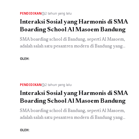
terhadap prestasi siswa di SMA Al Masoem. Sebagai salah
satu SMA Islam di Bandung, Al Masoem ...
Baca
PENDIDIKAN
2 tahun yang lalu
schedule
Selengkapnya
Interaksi Sosial yang Harmonis di SMA
Boarding School Al Masoem Bandung
SMA boarding school di Bandung, seperti Al Masoem,
adalah salah satu pesantren modern di Bandung yang
menawarkan pendidikan berkualitas dengan pendekatan
OLEH:
islami. Salah satu faktor penting di sekolah ini adalah
interaksi sosial yang harmonis antara siswa, guru, dan
lingkungan sekitar. Dengan nilai-nilai Islam sebagai
landasan, interaksi di lingkungan sekolah ini menjadi lebih
PENDIDIKAN
2 tahun yang lalu
schedule
berdaya guna dan ...
Baca Selengkapnya
Interaksi Sosial yang Harmonis di SMA
Boarding School Al Masoem Bandung
SMA boarding school di Bandung, seperti Al Masoem,
adalah salah satu pesantren modern di Bandung yang
menawarkan pendidikan berkualitas dengan pendekatan
OLEH:
islami. Salah satu faktor penting di sekolah ini adalah
interaksi sosial yang harmonis antara siswa, guru, dan