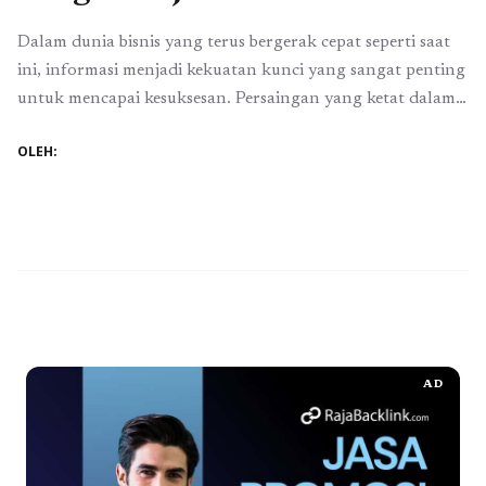
Dalam dunia bisnis yang terus bergerak cepat seperti saat
ini, informasi menjadi kekuatan kunci yang sangat penting
untuk mencapai kesuksesan. Persaingan yang ketat dalam
bisnis memerlukan kewaspadaan yang terus-menerus
OLEH:
dalam memantau pergerakan pesaing. Informasi yang
relevan dan tepat waktu menjadi senjata utama yang
memungkinkan kita untuk membuat keputusan cerdas,
merencanakan strategi efektif, dan tetap unggul ...
Baca
Selengkapnya
AD