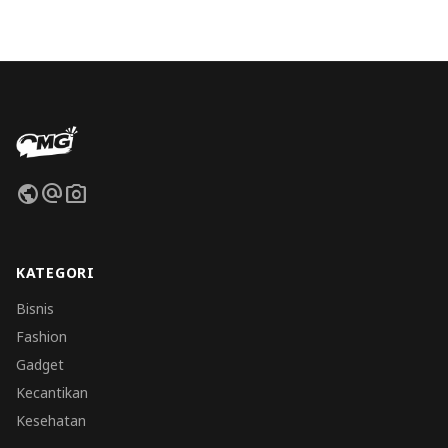
public
alternate_email
photo_camera
KATEGORI
Bisnis
Fashion
Gadget
Kecantikan
Kesehatan