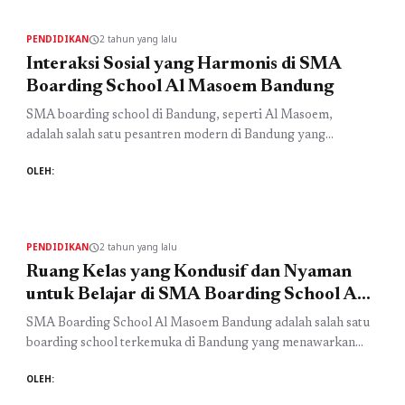
terhadap prestasi siswa di SMA Al Masoem. Sebagai salah
satu SMA Islam di Bandung, Al Masoem ...
Baca
PENDIDIKAN
2 tahun yang lalu
schedule
Selengkapnya
Interaksi Sosial yang Harmonis di SMA
Boarding School Al Masoem Bandung
SMA boarding school di Bandung, seperti Al Masoem,
adalah salah satu pesantren modern di Bandung yang
menawarkan pendidikan berkualitas dengan pendekatan
OLEH:
islami. Salah satu faktor penting di sekolah ini adalah
interaksi sosial yang harmonis antara siswa, guru, dan
lingkungan sekitar. Dengan nilai-nilai Islam sebagai
landasan, interaksi di lingkungan sekolah ini menjadi lebih
PENDIDIKAN
2 tahun yang lalu
schedule
berdaya guna dan ...
Baca Selengkapnya
Ruang Kelas yang Kondusif dan Nyaman
untuk Belajar di SMA Boarding School Al
Masoem Bandung
SMA Boarding School Al Masoem Bandung adalah salah satu
boarding school terkemuka di Bandung yang menawarkan
pendidikan berkualitas dan suasana belajar yang kondusif.
OLEH:
Sebagai pesantren modern di Bandung, SMA ini
menyediakan ruang kelas yang nyaman dan dilengkapi