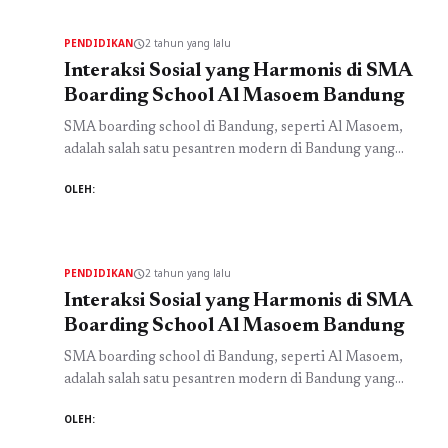
terhadap prestasi siswa di SMA Al Masoem. Sebagai salah
satu SMA Islam di Bandung, Al Masoem ...
Baca
PENDIDIKAN
2 tahun yang lalu
schedule
Selengkapnya
Interaksi Sosial yang Harmonis di SMA
Boarding School Al Masoem Bandung
SMA boarding school di Bandung, seperti Al Masoem,
adalah salah satu pesantren modern di Bandung yang
menawarkan pendidikan berkualitas dengan pendekatan
OLEH:
islami. Salah satu faktor penting di sekolah ini adalah
interaksi sosial yang harmonis antara siswa, guru, dan
lingkungan sekitar. Dengan nilai-nilai Islam sebagai
landasan, interaksi di lingkungan sekolah ini menjadi lebih
PENDIDIKAN
2 tahun yang lalu
schedule
berdaya guna dan ...
Baca Selengkapnya
Interaksi Sosial yang Harmonis di SMA
Boarding School Al Masoem Bandung
SMA boarding school di Bandung, seperti Al Masoem,
adalah salah satu pesantren modern di Bandung yang
menawarkan pendidikan berkualitas dengan pendekatan
OLEH:
islami. Salah satu faktor penting di sekolah ini adalah
interaksi sosial yang harmonis antara siswa, guru, dan