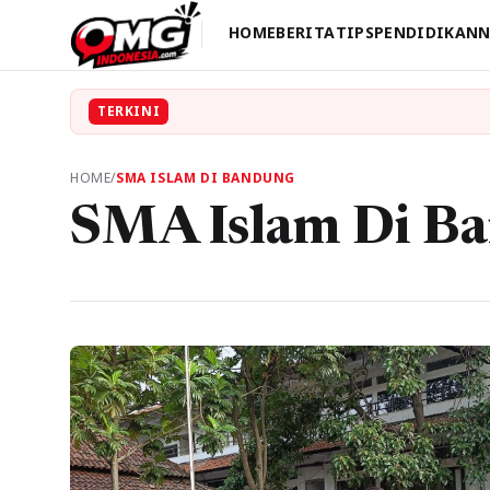
HOME
BERITA
TIPS
PENDIDIKAN
N
TERKINI
HOME
/
SMA ISLAM DI BANDUNG
SMA Islam Di B