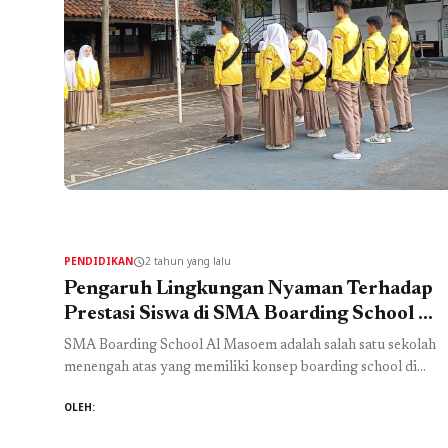
PENDIDIKAN
2 tahun yang lalu
schedule
Pengaruh Lingkungan Nyaman Terhadap
Prestasi Siswa di SMA Boarding School Al
Masoem Bandung
SMA Boarding School Al Masoem adalah salah satu sekolah
menengah atas yang memiliki konsep boarding school di
Bandung. Dikenal sebagai pesantren modern di Bandung,
OLEH:
sekolah ini menawarkan pendidikan Islam yang berkualitas.
Lingkungan nyaman di sekolah ini memiliki pengaruh besar