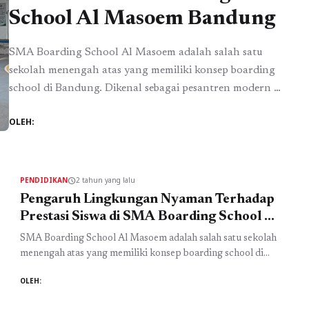
School Al Masoem Bandung
SMA Boarding School Al Masoem adalah salah satu
sekolah menengah atas yang memiliki konsep boarding
school di Bandung. Dikenal sebagai pesantren modern di
Bandung, sekolah ini menawarkan pendidikan Islam
OLEH:
yang berkualitas. Lingkungan nyaman di sekolah ini
memiliki pengaruh besar terhadap prestasi siswa di SMA
Al Masoem. Sebagai salah satu SMA Islam di Bandung,
Al Masoem ...
Baca Selengkapnya
PENDIDIKAN
2 tahun yang lalu
schedule
Pengaruh Lingkungan Nyaman Terhadap
Prestasi Siswa di SMA Boarding School Al
Masoem Bandung
SMA Boarding School Al Masoem adalah salah satu sekolah
menengah atas yang memiliki konsep boarding school di
Bandung. Dikenal sebagai pesantren modern di Bandung,
OLEH:
sekolah ini menawarkan pendidikan Islam yang berkualitas.
Lingkungan nyaman di sekolah ini memiliki pengaruh besar