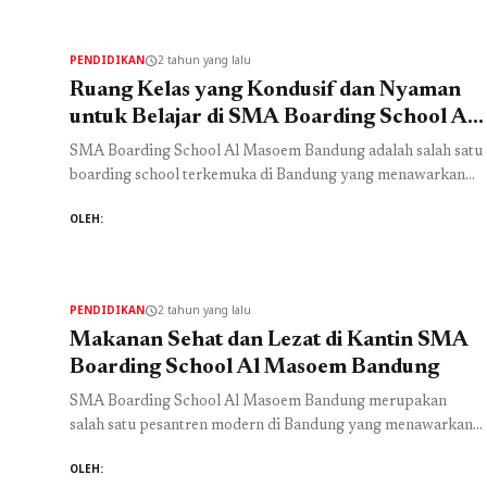
lingkungan sekitar. Dengan nilai-nilai Islam sebagai
landasan, interaksi di lingkungan sekolah ini menjadi lebih
PENDIDIKAN
2 tahun yang lalu
schedule
berdaya guna dan ...
Baca Selengkapnya
Ruang Kelas yang Kondusif dan Nyaman
untuk Belajar di SMA Boarding School Al
Masoem Bandung
SMA Boarding School Al Masoem Bandung adalah salah satu
boarding school terkemuka di Bandung yang menawarkan
pendidikan berkualitas dan suasana belajar yang kondusif.
OLEH:
Sebagai pesantren modern di Bandung, SMA ini
menyediakan ruang kelas yang nyaman dan dilengkapi
dengan fasilitas modern untuk mendukung proses belajar
mengajar. Dalam upaya untuk memberikan pengalaman
PENDIDIKAN
2 tahun yang lalu
schedule
belajar yang maksimal, ruang kelas ...
Baca Selengkapnya
Makanan Sehat dan Lezat di Kantin SMA
Boarding School Al Masoem Bandung
SMA Boarding School Al Masoem Bandung merupakan
salah satu pesantren modern di Bandung yang menawarkan
pendidikan Islam dengan konsep boarding school. Dikenal
OLEH:
dengan fasilitas lengkap dan pendidikan yang berkualitas,