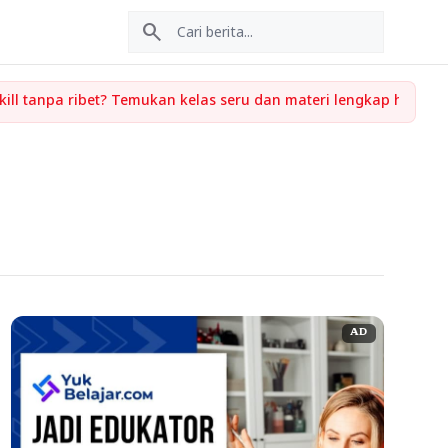
search
AD