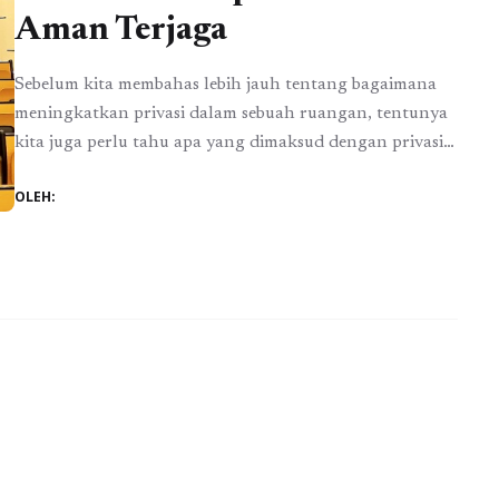
Aman Terjaga
Sebelum kita membahas lebih jauh tentang bagaimana
meningkatkan privasi dalam sebuah ruangan, tentunya
kita juga perlu tahu apa yang dimaksud dengan privasi
itu sendiri. Secara garis besarnya yang dimaksud dengan
OLEH:
privasi adalah hak untuk dibiarkan sendiri, atau bebas
dari gangguan atau gangguan dari siapapun. Privasi
dalam dunia bisnis tentunya juga sangat penting,
terutama ketika ada ...
Baca Selengkapnya