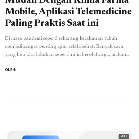
Mudah Dengan Kimia Farma
Mobile, Aplikasi Telemedicine
Paling Praktis Saat ini
Di masa pandemi seperti sekarang ketahanan tubuh
menjadi sangat penting agar selalu sehat. Banyak cara
yang bisa kita lakukan seperti rajin berolahraga, makan
dan istirahat yang cukup. Jika terjadi gejala segera lakukan
OLEH:
pengobatan sebelum terjadi gejala berat yang tentunya
tidak kita inginkan. Karena virus corona akan menular
kepada mereka yang mempunyai kondisi tubuh yang
kurang ...
Baca Selengkapnya
AD