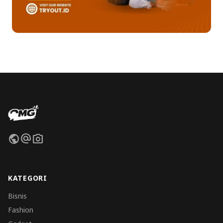
public
alternate_email
photo_camera
KATEGORI
Bisnis
Fashion