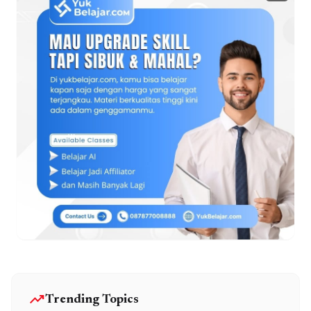
trending_up
Trending Topics