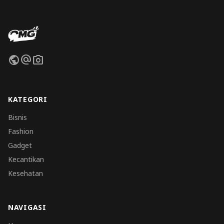
public
alternate_email
photo_camera
KATEGORI
Bisnis
Fashion
Gadget
Kecantikan
Kesehatan
NAVIGASI