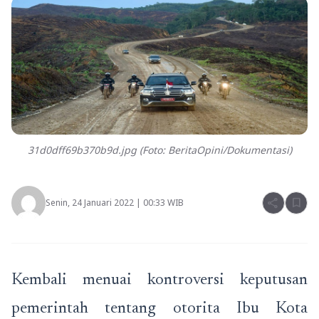
31d0dff69b370b9d.jpg (Foto: BeritaOpini/Dokumentasi)
share
bookmark
Senin, 24 Januari 2022 | 00:33 WIB
Kembali menuai kontroversi keputusan
pemerintah tentang otorita Ibu Kota