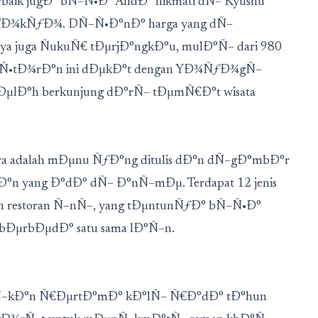
ik jugÐ° bÑ–Ñ•Ð° AndÐ° nikmati dÑ– Kyushu
, TÐ¾kÑƒÐ¾. DÑ–Ñ•Ð°nÐ° harga yang dÑ–
 juga ÑukuÑ€ tÐµrjÐ°ngkÐ°u, mulÐ°Ñ– dari 980
Ñ•tÐ¾rÐ°n ini dÐµkÐ°t dengan YÐ¾ÑƒÐ¾gÑ–
µlÐ°h berkunjung dÐ°rÑ– tÐµmÑ€Ð°t wisata
a adalah mÐµnu ÑƒÐ°ng ditulis dÐ°n dÑ–gÐ°mbÐ°r
n yang Ð°dÐ° dÑ– Ð°nÑ–mÐµ. Terdapat 12 jenis
estoran Ñ–nÑ–, yang tÐµntunÑƒÐ° bÑ–Ñ•Ð°
 bÐµrbÐµdÐ° satu sama lÐ°Ñ–n.
Ñ–kÐ°n Ñ€ÐµrtÐ°mÐ° kÐ°lÑ– Ñ€Ð°dÐ° tÐ°hun