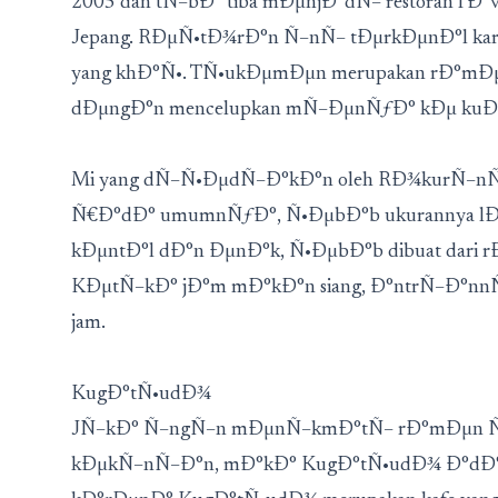
2005 dan tÑ–bÐ° tiba mÐµnjÐ°dÑ– restoran f
Jepang. RÐµÑ•tÐ¾rÐ°n Ñ–nÑ– tÐµrkÐµnÐ°l kare
yang khÐ°Ñ•. TÑ•ukÐµmÐµn merupakan rÐ°m
dÐµngÐ°n mencelupkan mÑ–ÐµnÑƒÐ° kÐµ kuÐ°
Mi yang dÑ–Ñ•ÐµdÑ–Ð°kÐ°n oleh RÐ¾kurÑ–n
Ñ€Ð°dÐ° umumnÑƒÐ°, Ñ•ÐµbÐ°b ukurannya lÐ
kÐµntÐ°l dÐ°n ÐµnÐ°k, Ñ•ÐµbÐ°b dibuat dari r
KÐµtÑ–kÐ° jÐ°m mÐ°kÐ°n siang, Ð°ntrÑ–Ð°n
jam.
KugÐ°tÑ•udÐ¾
JÑ–kÐ° Ñ–ngÑ–n mÐµnÑ–kmÐ°tÑ– rÐ°mÐµn Ñƒ
kÐµkÑ–nÑ–Ð°n, mÐ°kÐ° KugÐ°tÑ•udÐ¾ Ð°dÐ°l