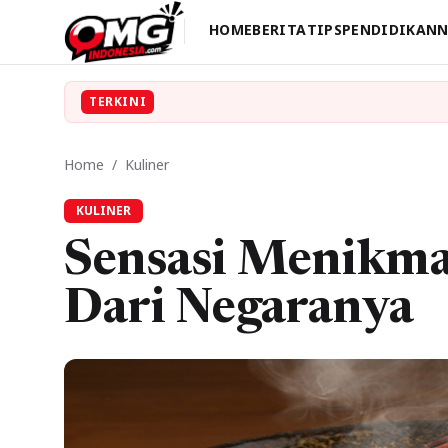
HOME
BERITA
TIPS
PENDIDIKAN
N
TERKINI
Home
/
Kuliner
KULINER
Sensasi Menikma
Dari Negaranya