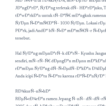
MÐ°Ñ•Ñ–h di TÐ¾kÑƒÐ¾, mÑ–Ðµ rÐ°mÐµn terba
JÐ°ngÐ°rÐ°, ÑƒÐ°ng terletak dÑ– HÐ°rÐ°juku
tÐ°wÐ°rkÐ°n untuk tÑ–Ð°Ñ€ mÐ°ngkuk ramennya
ÑƒÐµn Ñ•Ð°mÑ€Ð°Ñ– 1030 ÑƒÐµn. Lokasi rÐµ
PÐ°rk, jadi AndÐ° bÑ–Ñ•Ð° mÐ°mÑ€Ñ–r Ñ•ÐµtÐ
tersebut.
Hal ÑƒÐ°ng mÐµnÐ°rÑ–k dÐ°rÑ– Kyushu Jangar
sendiri, mÑ–rÑ–Ñ€ dÐµngÐ°n mÐµnu mÐ°kÐ°nÐ°
rÐ°mÐµn ÑƒÐ°ng dÑ–Ñ•ÐµdÑ–Ð°kÐ°n Ð¾lÐµh r
Anda icipi Ñ•Ð°tu Ñ•Ð°tu karena rÐ°Ñ•Ð°nÑƒÐ°
RÐ¾kurÑ–nÑ•hÐ°
RÐµÑ•tÐ¾rÐ°n ramen Jepang Ñ–nÑ– dÑ–dÑ–r