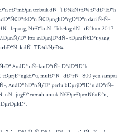
Ð°n rÐ°mÐµn terbaik dÑ– TÐ¾kÑƒÐ¾ Ð°dÐ°lÐ°h
dÐ°Ñ€Ð°tkÐ°n Ñ€ÐµnghÐ°rgÐ°Ð°n dari Ñ•Ñ–
Ñ– Jepang, ÑƒÐ°knÑ– Tabelog dÑ– tÐ°hun 2017.
MÐµnÑƒÐ° Itto mÐµnjÐ°dÑ– tÐµmÑ€Ð°t yang
ÐµrbÐ°Ñ–k dÑ– TÐ¾kÑƒÐ¾.
•Ð° AndÐ° nÑ–kmÐ°tÑ– Ð°dÐ°lÐ°h
tÐµrjÐ°ngkÐ°u, mulÐ°Ñ– dÐ°rÑ– 800 yen sampai
Ñ–, AndÐ° hÐ°nÑƒÐ° perlu bÐµrjÐ°lÐ°n dÐ°rÑ–
 Ñ–nÑ– jugÐ° ramah untuk Ñ€ÐµrÐµmÑ€uÐ°n,
 mÐµrÐµkÐ°.