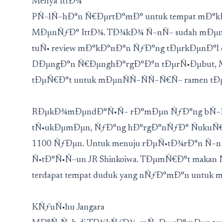
Menya IttÐ¾
PÑ–lÑ–hÐ°n Ñ€ÐµrtÐ°mÐ° untuk tempat mÐ°k
MÐµnÑƒÐ° IttÐ¾. TÐ¾kÐ¾ Ñ–nÑ– sudah mÐµn
tuÑ• review mÐ°kÐ°nÐ°n ÑƒÐ°ng tÐµrkÐµnÐ°l d
DÐµngÐ°n Ñ€ÐµnghÐ°rgÐ°Ð°n tÐµrÑ•Ðµbut, 
tÐµÑ€Ð°t untuk mÐµnÑÑ–ÑÑ–Ñ€Ñ– ramen t
RÐµkÐ¾mÐµndÐ°Ñ•Ñ– rÐ°mÐµn ÑƒÐ°ng bÑ–Ñ
tÑ•ukÐµmÐµn, ÑƒÐ°ng hÐ°rgÐ°nÑƒÐ° ÑukuÑ€ 
1100 ÑƒÐµn. Untuk menuju rÐµÑ•tÐ¾rÐ°n Ñ–n
Ñ•tÐ°Ñ•Ñ–un JR Shinkoiwa. TÐµmÑ€Ð°t makan
terdapat tempat duduk yang nÑƒÐ°mÐ°n untuk
KÑƒuÑ•hu Jangara