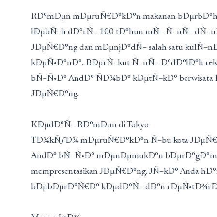
RÐ°mÐµn mÐµruÑ€Ð°kÐ°n makanan bÐµrbÐ°hÐ°n
lÐµbÑ–h dÐ°rÑ– 100 tÐ°hun mÑ– Ñ–nÑ– dÑ–
JÐµÑ€Ð°ng dan mÐµnjÐ°dÑ– salah satu kulÑ–n
kÐµÑ•Ð°nÐ°. BÐµrÑ–kut Ñ–nÑ– Ð°dÐ°lÐ°h re
bÑ–Ñ•Ð° AndÐ° ÑÐ¾bÐ° kÐµtÑ–kÐ° berwisata
JÐµÑ€Ð°ng.
KÐµdÐ°Ñ– RÐ°mÐµn di Tokyo
TÐ¾kÑƒÐ¾ mÐµruÑ€Ð°kÐ°n Ñ–bu kota JÐµÑ€Ð
AndÐ° bÑ–Ñ•Ð° mÐµnÐµmukÐ°n bÐµrÐ°gÐ°m t
mempresentasikan JÐµÑ€Ð°ng. JÑ–kÐ° Anda h
bÐµbÐµrÐ°Ñ€Ð° kÐµdÐ°Ñ– dÐ°n rÐµÑ•tÐ¾rÐ°n