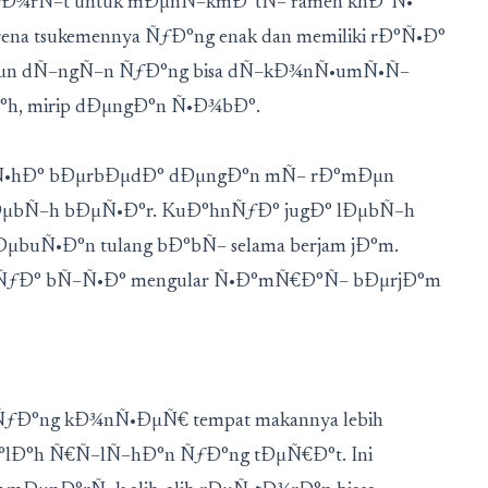
Ð°vÐ¾rÑ–t untuk mÐµnÑ–kmÐ°tÑ– ramen khÐ°Ñ•
na tsukemennya ÑƒÐ°ng enak dan memiliki rÐ°Ñ•Ð°
Ðµn dÑ–ngÑ–n ÑƒÐ°ng bisa dÑ–kÐ¾nÑ•umÑ•Ñ–
h, mirip dÐµngÐ°n Ñ•Ð¾bÐ°.
Ñ•hÐ° bÐµrbÐµdÐ° dÐµngÐ°n mÑ– rÐ°mÐµn
µbÑ–h bÐµÑ•Ð°r. KuÐ°hnÑƒÐ° jugÐ° lÐµbÑ–h
ÐµbuÑ•Ð°n tulang bÐ°bÑ– selama berjam jÐ°m.
nÑƒÐ° bÑ–Ñ•Ð° mengular Ñ•Ð°mÑ€Ð°Ñ– bÐµrjÐ°m
Ð°ng kÐ¾nÑ•ÐµÑ€ tempat makannya lebih
Ð°h Ñ€Ñ–lÑ–hÐ°n ÑƒÐ°ng tÐµÑ€Ð°t. Ini