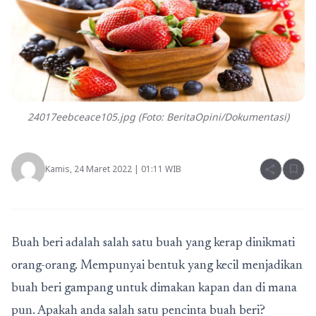
24017eebceace105.jpg (Foto: BeritaOpini/Dokumentasi)
share
bookmark
Kamis, 24 Maret 2022 | 01:11 WIB
Buah beri adalah salah satu buah yang kerap dinikmati
orang-orang. Mempunyai bentuk yang kecil menjadikan
buah beri gampang untuk dimakan kapan dan di mana
pun. Apakah anda salah satu pencinta buah beri?