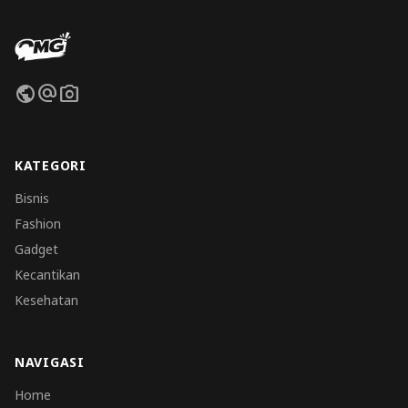
public
alternate_email
photo_camera
KATEGORI
Bisnis
Fashion
Gadget
Kecantikan
Kesehatan
NAVIGASI
Home