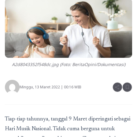
A2d8043352f548dc.jpg (Foto: BeritaOpini/Dokumentasi)
share
bookmark
Minggu, 13 Maret 2022 | 00:16 WIB
Tiap-tiap tahunnya, tanggal 9 Maret diperingati sebagai
Hari Musik Nasional. Tidak cuma berguna untuk