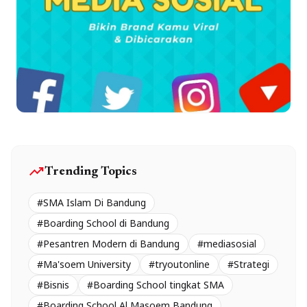
trending_up
Trending Topics
#SMA Islam Di Bandung
#Boarding School di Bandung
#Pesantren Modern di Bandung
#mediasosial
#Ma'soem University
#tryoutonline
#Strategi
#Bisnis
#Boarding School tingkat SMA
#Boarding School Al Masoem Bandung