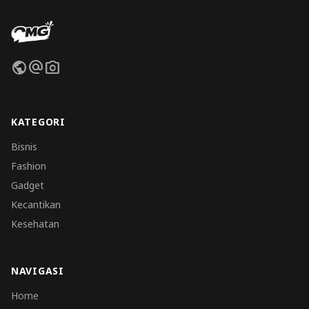
public
alternate_email
photo_camera
KATEGORI
Bisnis
Fashion
Gadget
Kecantikan
Kesehatan
NAVIGASI
Home