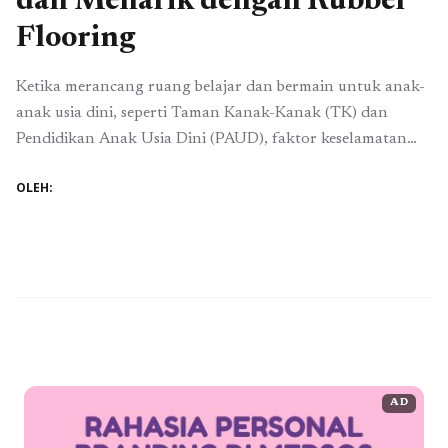
dan Menarik dengan Rubber
Flooring
Ketika merancang ruang belajar dan bermain untuk anak-
anak usia dini, seperti Taman Kanak-Kanak (TK) dan
Pendidikan Anak Usia Dini (PAUD), faktor keselamatan
dan kenyamanan menjadi prioritas yang harus kita
OLEH:
utamakan. Salah satu elemen penting dalam menciptakan
ruang yang aman dan menyenangkan adalah pemilihan
lantai. Lantai bukan hanya tempat berpijak, tetapi juga
menjadi arena eksplorasi anak ...
Baca Selengkapnya
AD