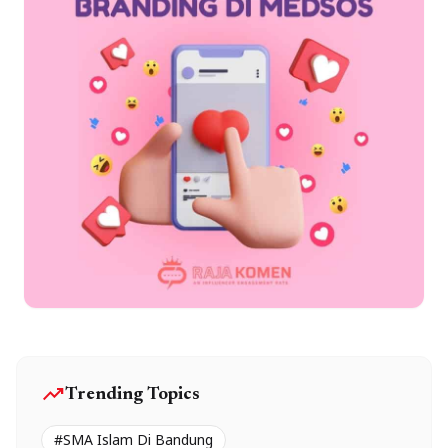
trending_up
Trending Topics
#SMA Islam Di Bandung