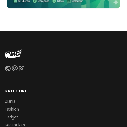
public
alternate_email
photo_camera
KATEGORI
Bisnis
Fashion
Gadget
Kecantikan