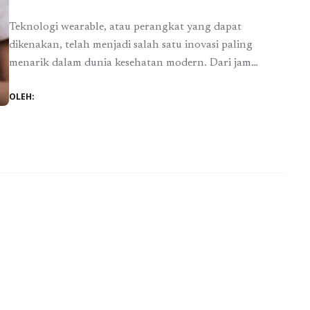
Teknologi wearable, atau perangkat yang dapat
dikenakan, telah menjadi salah satu inovasi paling
menarik dalam dunia kesehatan modern. Dari jam
tangan pintar yang dapat memantau detak jantung
OLEH:
hingga perangkat yang lebih canggih yang bisa melacak
berbagai parameter kesehatan, teknologi ini membuka
peluang besar dalam pemantauan pasien secara real-
time. Dalam artikel ini, kita akan menjelajahi bagaimana
...
Baca Selengkapnya