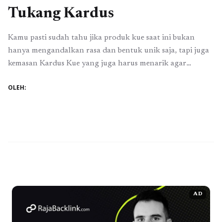
Tukang Kardus
Kamu pasti sudah tahu jika produk kue saat ini bukan
hanya mengandalkan rasa dan bentuk unik saja, tapi juga
kemasan Kardus Kue yang juga harus menarik agar
penjualan kue semakin meningkat dan brand bisnis kue
OLEH:
semakin dikenal banyak orang. Nah, buat kamu yang ingin
serius berbisnis di bisnis jualan kue pastinya harus
memperhatikan beberapa hal ...
Baca Selengkapnya
AD