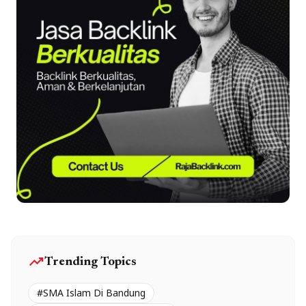
trending_up
Trending Topics
#SMA Islam Di Bandung