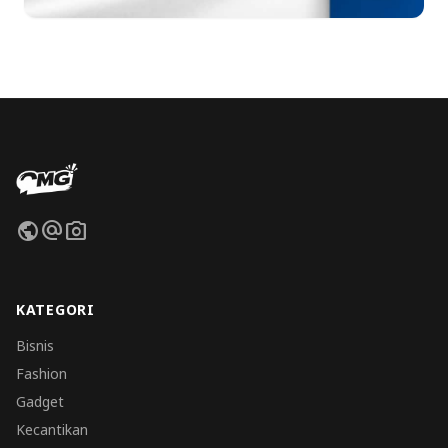
public
alternate_email
photo_camera
KATEGORI
Bisnis
Fashion
Gadget
Kecantikan