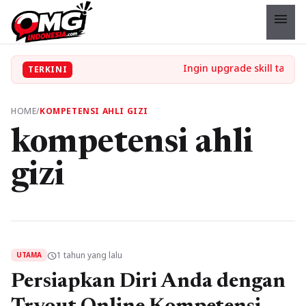
menu
TERKINI
HOME
/
KOMPETENSI AHLI GIZI
kompetensi ahli
gizi
1 tahun yang lalu
schedule
UTAMA
Persiapkan Diri Anda dengan