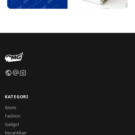
public
alternate_email
photo_camera
KATEGORI
Bisnis
Fashion
Gadget
Kecantikan