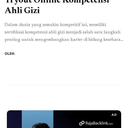
Tryout Online Kompetensi
Ahli Gizi
Dalam dunia yang semakin kompetitif ini, memiliki
sertifikasi kompetensi ahli gizi menjadi salah satu langkah
penting untuk mengembangkan karier di bidang kesehatan
dan gizi. Menyadari hal ini, banyak calon ahli gizi
OLEH:
berusaha mempersiapkan diri melalui berbagai cara, salah
satunya adalah dengan mengikuti tryout online
kompetensi ahli gizi. Tryout ini tidak hanya membantu
calon profesional untuk ...
Baca Selengkapnya
AD