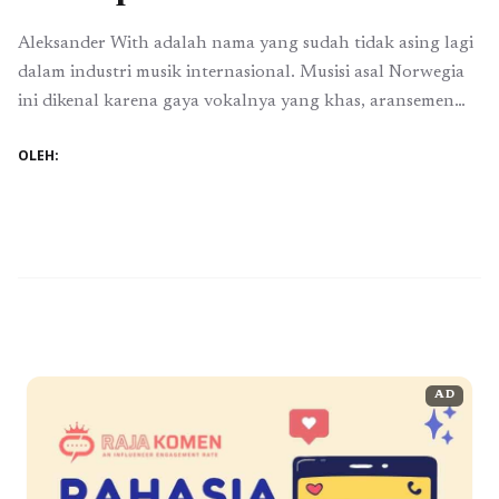
Aleksander With adalah nama yang sudah tidak asing lagi
dalam industri musik internasional. Musisi asal Norwegia
ini dikenal karena gaya vokalnya yang khas, aransemen
yang penuh emosi, dan kemampuannya dalam
OLEH:
menciptakan lagu-lagu yang menyentuh hati
pendengarnya. Sejak memenangkan "Idol Norway" pada
tahun 2006, ia terus menunjukkan eksistensinya dalam
dunia musik dengan berbagai kolaborasi yang menarik ...
Baca Selengkapnya
AD