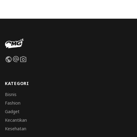
public
alternate_email
photo_camera
KATEGORI
Bisnis
Fashion
Gadget
Kecantikan
Kesehatan