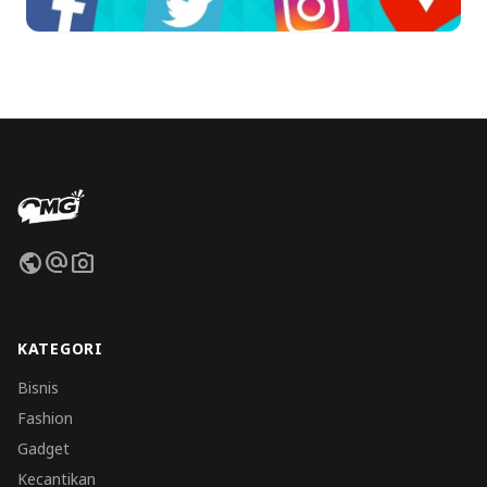
public
alternate_email
photo_camera
KATEGORI
Bisnis
Fashion
Gadget
Kecantikan