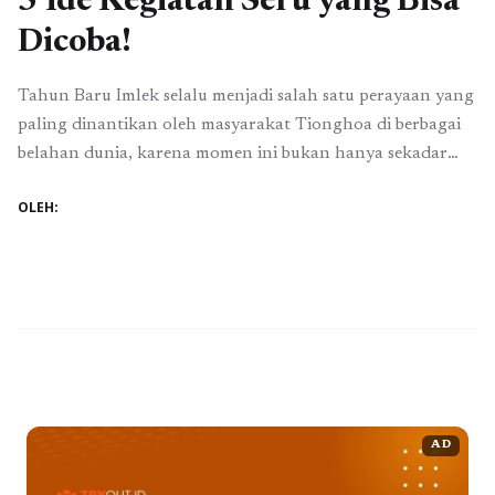
5 Ide Kegiatan Seru yang Bisa
Dicoba!
Tahun Baru Imlek selalu menjadi salah satu perayaan yang
paling dinantikan oleh masyarakat Tionghoa di berbagai
belahan dunia, karena momen ini bukan hanya sekadar
pergantian tahun dalam kalender lunar, tetapi juga sarat
OLEH:
dengan makna kebersamaan, tradisi, dan harapan baru.
Biasanya, Imlek dirayakan dengan penuh semarak,
diwarnai dengan berbagai kegiatan khas seperti berkumpul
bersama keluarga besar, ...
Baca Selengkapnya
AD