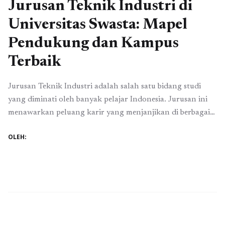
Jurusan Teknik Industri di
Universitas Swasta: Mapel
Pendukung dan Kampus
Terbaik
Jurusan Teknik Industri adalah salah satu bidang studi
yang diminati oleh banyak pelajar Indonesia. Jurusan ini
menawarkan peluang karir yang menjanjikan di berbagai
sektor industri. Namun, untuk dapat berhasil dalam
OLEH:
menempuh pendidikan di jurusan ini, terdapat beberapa
mata pelajaran pendukung yang perlu dipahami dan
dikuasai dengan baik sejak di bangku sekolah. Artikel ini
akan membahas ...
Baca Selengkapnya