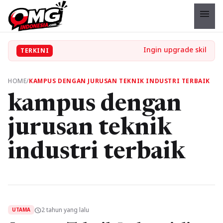
menu
TERKINI
HOME
/
KAMPUS DENGAN JURUSAN TEKNIK INDUSTRI TERBAIK
kampus dengan
jurusan teknik
industri terbaik
2 tahun yang lalu
schedule
UTAMA