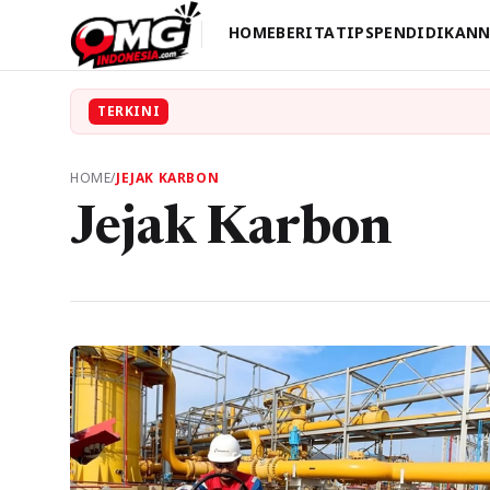
HOME
BERITA
TIPS
PENDIDIKAN
N
TERKINI
HOME
/
JEJAK KARBON
Jejak Karbon