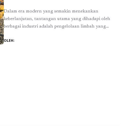
Dalam era modern yang semakin menekankan
keberlanjutan, tantangan utama yang dihadapi oleh
berbagai industri adalah pengelolaan limbah yang
efektif. Bagi perusahaan yang bergerak di sektor energi
OLEH:
seperti PT Perusahaan Gas Negara (PGN), tantangan ini
menjadi lebih kompleks karena limbah yang dihasilkan
mencakup berbagai jenis, termasuk limbah gas alam.
Namun, di balik tantangan ini, terdapat peluang ...
Baca
Selengkapnya