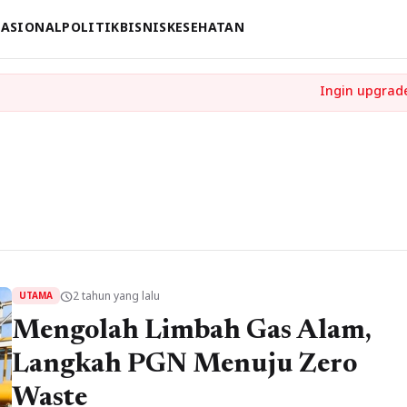
ASIONAL
POLITIK
BISNIS
KESEHATAN
2 tahun yang lalu
schedule
UTAMA
Mengolah Limbah Gas Alam,
Langkah PGN Menuju Zero
Waste