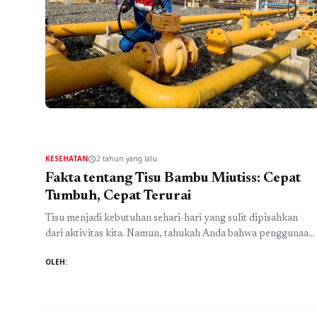
KESEHATAN
2 tahun yang lalu
schedule
Fakta tentang Tisu Bambu Miutiss: Cepat
Tumbuh, Cepat Terurai
Tisu menjadi kebutuhan sehari-hari yang sulit dipisahkan
dari aktivitas kita. Namun, tahukah Anda bahwa penggunaan
tisu berbahan dasar kayu berkontribusi pada penebangan
OLEH:
hutan yang mengkhawatirkan? Data dari Zero Waste
Indonesia menunjukkan, sampah tisu di Indonesia mencapai
angka 25 ribu ton. Angka ini menjadi pengingat betapa
pentingnya kita untuk mulai beralih ke alternatif yang lebih