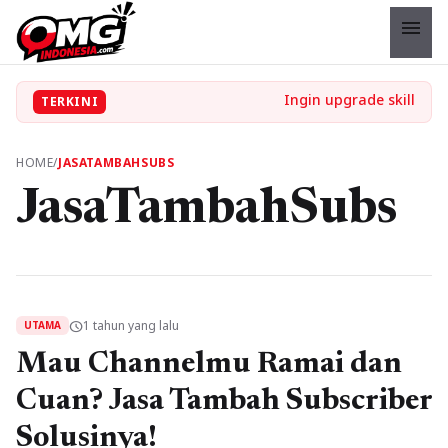
menu
TERKINI
HOME
/
JASATAMBAHSUBS
JasaTambahSubs
1 tahun yang lalu
schedule
UTAMA
Mau Channelmu Ramai dan
Cuan? Jasa Tambah Subscriber
Solusinya!