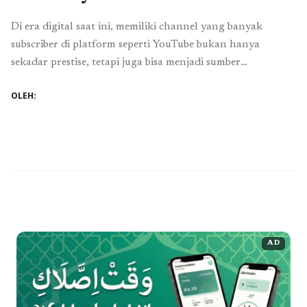
Di era digital saat ini, memiliki channel yang banyak
subscriber di platform seperti YouTube bukan hanya
sekadar prestise, tetapi juga bisa menjadi sumber
penghasilan yang signifikan. Namun, membangun audiens
OLEH:
yang loyal dan aktif bukanlah tugas yang mudah. Banyak
kreator konten yang merasa frustrasi karena meskipun
telah menghasilkan konten berkualitas, jumlah subscriber
mereka tidak meningkat. Untuk ...
Baca Selengkapnya
AD