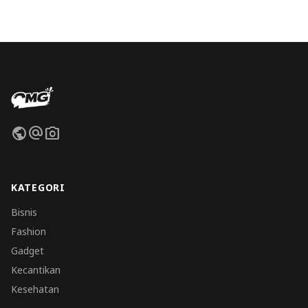
public
alternate_email
photo_camera
KATEGORI
Bisnis
Fashion
Gadget
Kecantikan
Kesehatan