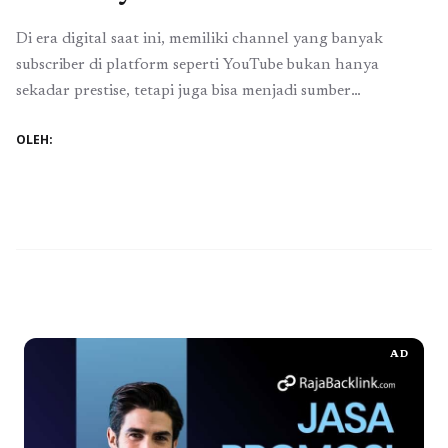
Di era digital saat ini, memiliki channel yang banyak
subscriber di platform seperti YouTube bukan hanya
sekadar prestise, tetapi juga bisa menjadi sumber
penghasilan yang signifikan. Namun, membangun audiens
OLEH:
yang loyal dan aktif bukanlah tugas yang mudah. Banyak
kreator konten yang merasa frustrasi karena meskipun
telah menghasilkan konten berkualitas, jumlah subscriber
mereka tidak meningkat. Untuk ...
Baca Selengkapnya
AD