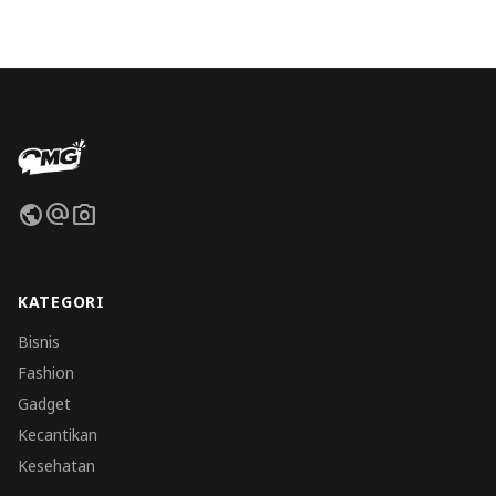
public
alternate_email
photo_camera
KATEGORI
Bisnis
Fashion
Gadget
Kecantikan
Kesehatan