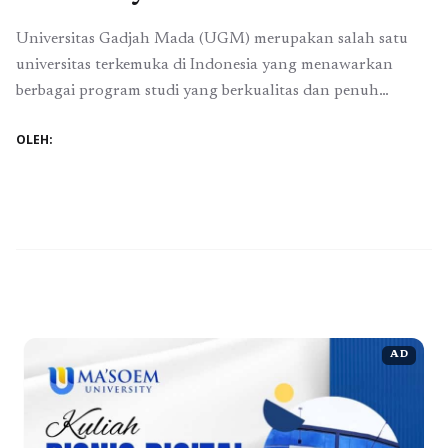
Universitas Gadjah Mada (UGM) merupakan salah satu
universitas terkemuka di Indonesia yang menawarkan
berbagai program studi yang berkualitas dan penuh
prestasi. Salah satu jalur seleksi masuk yang dapat diikuti
OLEH:
calon mahasiswa baru adalah Ujian Tulis Universitas
Gadjah Mada (UTUL UGM). Pada tahun 2026, calon
mahasiswa akan dihadapkan pada jadwal UTUL UGM
yang telah ditetapkan untuk ...
Baca Selengkapnya
AD