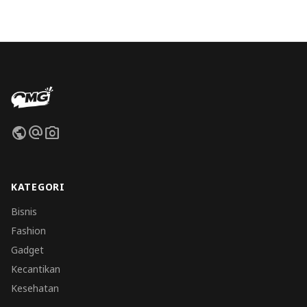
public
alternate_email
photo_camera
KATEGORI
Bisnis
Fashion
Gadget
Kecantikan
Kesehatan