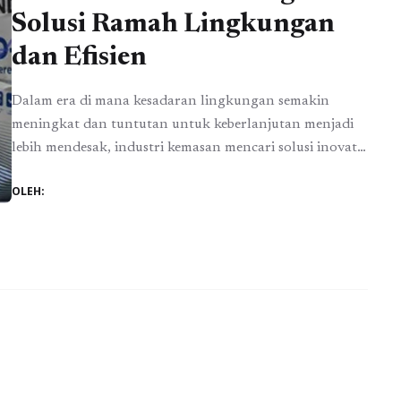
Solusi Ramah Lingkungan
dan Efisien
Dalam era di mana kesadaran lingkungan semakin
meningkat dan tuntutan untuk keberlanjutan menjadi
lebih mendesak, industri kemasan mencari solusi inovatif
yang tidak hanya efisien tetapi juga ramah lingkungan.
OLEH:
Salah satu inovasi yang menonjol adalah penggunaan
kertas semen atau kantong semen yang akan
menawarkan solusi bahan kemasan yang ramah
lingkungan dan efisien dalam industri kemasan.
Kemasan kertas semen ...
Baca Selengkapnya