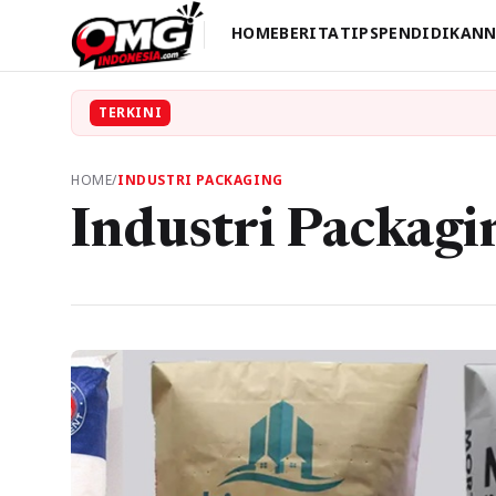
HOME
BERITA
TIPS
PENDIDIKAN
N
TERKINI
HOME
/
INDUSTRI PACKAGING
Industri Packagi