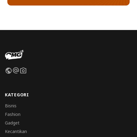
public
alternate_email
photo_camera
KATEGORI
Bisnis
Fashion
Gadget
Kecantikan