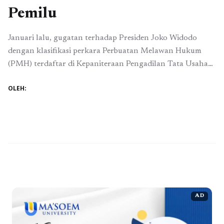
Pemilu
Januari lalu, gugatan terhadap Presiden Joko Widodo
dengan klasifikasi perkara Perbuatan Melawan Hukum
(PMH) terdaftar di Kepaniteraan Pengadilan Tata Usaha
Negara (PTUN) Jakarta dengan nomor
OLEH:
11/G/TF/2024/PTUN.JKT. Gugatan tersebut dilayangkan
oleh Tim Pembela Demokrasi Indonesia (TPDI) dan
Pergerakan Advokat (Perekat) Nusantara. Gugatan
Terhadap Nepotisme Petrus Selestinus sebagai perwakilan
penggugat menyampaikan bahwa gugatan ini diajukan
dikarenakan Presiden ...
Baca Selengkapnya
AD