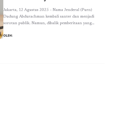
Jakarta, 12 Agustus 2025 – Nama Jenderal (Purn)
Dudung Abdurachman kembali santer dan menjadi
sorotan publik. Namun, dibalik pemberitaan yang
berkembang, ada fakta penting yang kerap terlewat
OLEH:
yaitu masalah dalam Badan Pengelola Tabungan Wajib
Perumahan (BP TWP) TNI Angkatan Darat bukanlah
lahir di era kepemimpinan Dudung. Akar persoalan itu
sudah muncul sejak jauh sebelum ia ...
Baca
Selengkapnya