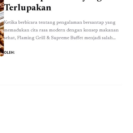
Terlupakan
Ketika berbicara tentang pengalaman bersantap yang
memadukan cita rasa modern dengan konsep makanan
sehat, Flaming Grill & Supreme Buffet menjadi salah
satu destinasi utama yang layak dikunjungi. Terletak di
OLEH:
pusat Pantai Pompano, Florida, restoran ini tidak hanya
menawarkan suasana yang nyaman dan ramah, tetapi
juga pilihan hidangan yang akan memanjakan setiap
indra Anda. Dengan fokus ...
Baca Selengkapnya