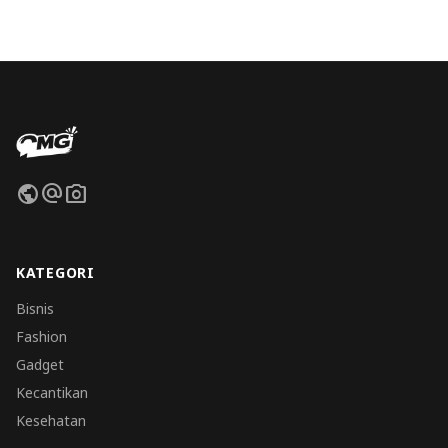
public
alternate_email
photo_camera
KATEGORI
Bisnis
Fashion
Gadget
Kecantikan
Kesehatan