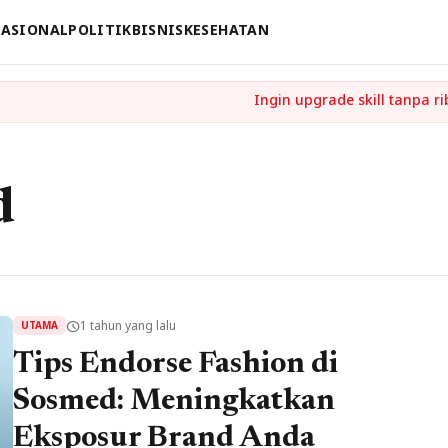
ASIONAL
POLITIK
BISNIS
KESEHATAN
d
1 tahun yang lalu
schedule
UTAMA
Tips Endorse Fashion di
Sosmed: Meningkatkan
Eksposur Brand Anda