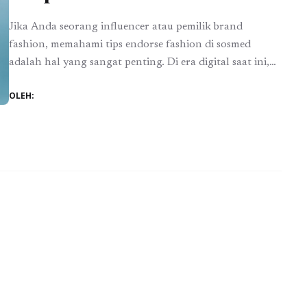
Jika Anda seorang influencer atau pemilik brand
fashion, memahami tips endorse fashion di sosmed
adalah hal yang sangat penting. Di era digital saat ini,
kemampuan untuk memanfaatkan platform sosial media
OLEH:
(sosmed) untuk mempromosikan produk fashion dapat
menjadi kunci kesuksesan. Namun, tidak semua endorse
dapat menghasilkan dampak yang signifikan. Oleh
karena itu, berikut beberapa tips yang ...
Baca
Selengkapnya