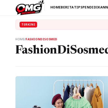
HOME
BERITA
TIPS
PENDIDIKAN
N
TERKINI
HOME
/
FASHIONDISOSMED
FashionDiSosme