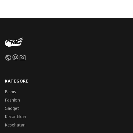
public
alternate_email
photo_camera
KATEGORI
Bisnis
Fashion
Gadget
Kecantikan
Kesehatan