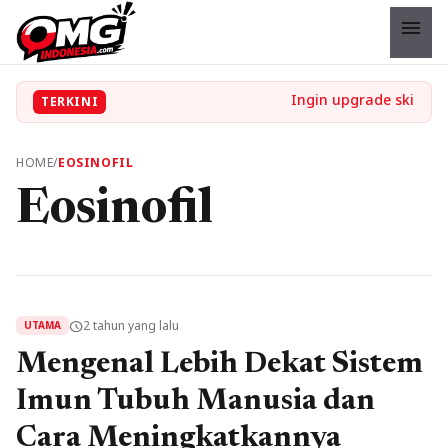
menu
TERKINI
HOME
/
EOSINOFIL
Eosinofil
2 tahun yang lalu
schedule
UTAMA
Mengenal Lebih Dekat Sistem
Imun Tubuh Manusia dan
Cara Meningkatkannya