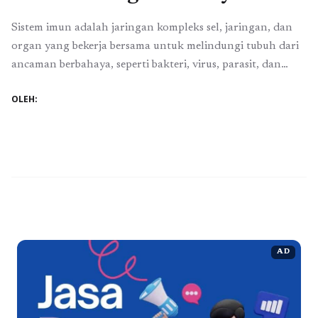
Sistem imun adalah jaringan kompleks sel, jaringan, dan
organ yang bekerja bersama untuk melindungi tubuh dari
ancaman berbahaya, seperti bakteri, virus, parasit, dan
patogen lainnya. Fungsi utama sistem imun adalah
OLEH:
mengenali dan melawan zat asing yang masuk ke dalam
tubuh. Sistem imun terbagi menjadi dua bagian utama:
imunitas bawaan (innate immunity) dan imunitas adaptif
(adaptive ...
Baca Selengkapnya
AD