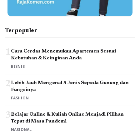
Terpopuler
1
Cara Cerdas Menemukan Apartemen Sesuai
Kebutuhan & Keinginan Anda
BISNIS
2
Lebih Jauh Mengenal 5 Jenis Sepeda Gunung dan
Fungsinya
FASHION
3
Belajar Online & Kuliah Online Menjadi Pilihan
Tepat di Masa Pandemi
NASIONAL