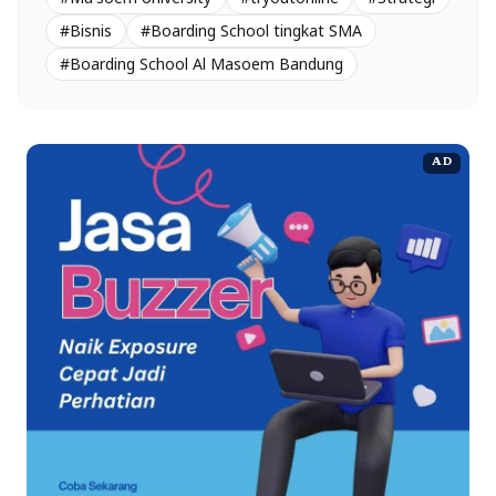
#Bisnis
#Boarding School tingkat SMA
#Boarding School Al Masoem Bandung
AD