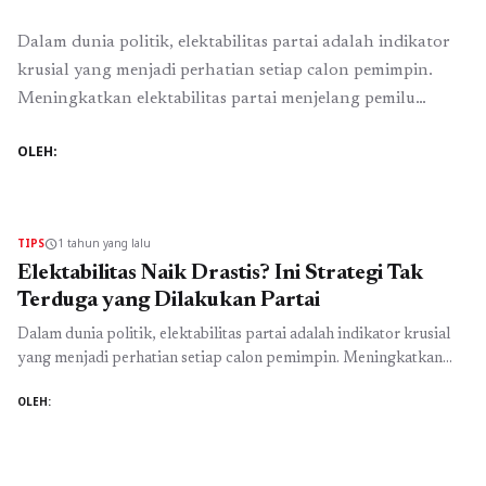
Dalam dunia politik, elektabilitas partai adalah indikator
krusial yang menjadi perhatian setiap calon pemimpin.
Meningkatkan elektabilitas partai menjelang pemilu
merupakan tantangan tersendiri. Baru-baru ini, sejumlah
OLEH:
partai politik di Indonesia menunjukkan peningkatan
elektabilitas yang cukup drastis, berkat penerapan strategi-
strategi unik dan inovatif. Bagaimana mereka
melakukannya? Salah satu metode yang banyak
TIPS
1 tahun yang lalu
schedule
digunakan adalah memanfaatkan media sosial. Di ...
Baca
Elektabilitas Naik Drastis? Ini Strategi Tak
Selengkapnya
Terduga yang Dilakukan Partai
Dalam dunia politik, elektabilitas partai adalah indikator krusial
yang menjadi perhatian setiap calon pemimpin. Meningkatkan
elektabilitas partai menjelang pemilu merupakan tantangan
OLEH:
tersendiri. Baru-baru ini, sejumlah partai politik di Indonesia
menunjukkan peningkatan elektabilitas yang cukup drastis,
berkat penerapan strategi-strategi unik dan inovatif. Bagaimana
mereka melakukannya? Salah satu metode yang banyak