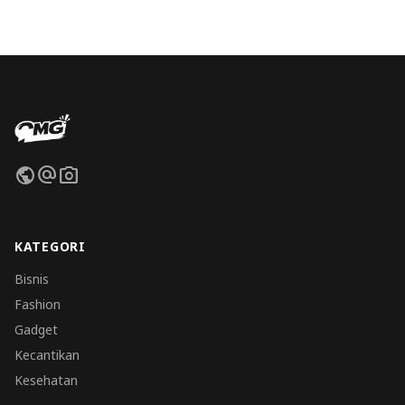
public
alternate_email
photo_camera
KATEGORI
Bisnis
Fashion
Gadget
Kecantikan
Kesehatan