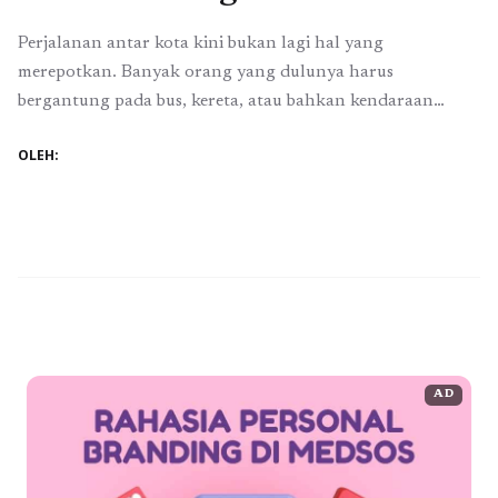
Perjalanan antar kota kini bukan lagi hal yang
merepotkan. Banyak orang yang dulunya harus
bergantung pada bus, kereta, atau bahkan kendaraan
pribadi, kini mulai beralih menggunakan layanan travel
OLEH:
door to door. Konsep layanan ini memberikan kemudahan
bagi penumpang karena mereka tidak perlu datang ke
terminal atau stasiun. Cukup menunggu di rumah atau
lokasi penjemputan yang ...
Baca Selengkapnya
AD