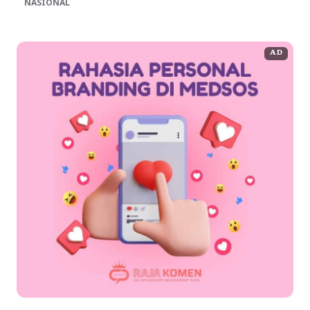
NASIONAL
AD