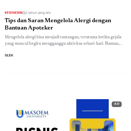
Apoteker tidak hanya memberikan obat-obatan kepada pasien,
tetapi juga berperan dalam memastikan bahwa terapi ...
Baca
KESEHATAN
2 tahun yang lalu
schedule
Selengkapnya
Tips dan Saran Mengelola Alergi dengan
Bantuan Apoteker
Mengelola alergi bisa menjadi tantangan, terutama ketika gejala
yang muncul begitu mengganggu aktivitas sehari-hari. Namun,
jangan khawatir! Apoteker adalah salah satu profesional kesehatan
OLEH:
yang bisa membantu kita dalam menangani alergi dengan lebih
baik. Berikut beberapa tips dan saran mengelola alergi dengan
bantuan apoteker. 1. Konsultasikan Gejala Alergi Anda Langkah
pertama yang perlu dilakukan adalah mengidentifikasi ...
Baca
Selengkapnya
AD