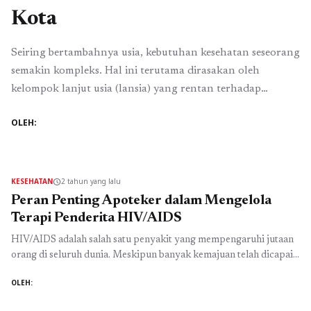
Kota
Seiring bertambahnya usia, kebutuhan kesehatan seseorang
semakin kompleks. Hal ini terutama dirasakan oleh
kelompok lanjut usia (lansia) yang rentan terhadap
berbagai jenis penyakit dan kondisi kesehatan. Disisi lain,
OLEH:
penggunaan obat pada lansia juga tidak bisa disamakan
dengan orang dewasa pada umumnya. Di sinilah peran
penting ahli farmasi dalam membantu pengelolaan obat
bagi lansia menjadi sangat ...
Baca Selengkapnya
KESEHATAN
2 tahun yang lalu
schedule
Peran Penting Apoteker dalam Mengelola
Terapi Penderita HIV/AIDS
HIV/AIDS adalah salah satu penyakit yang mempengaruhi jutaan
orang di seluruh dunia. Meskipun banyak kemajuan telah dicapai
dalam pengobatan penyakit ini, masih banyak tantangan yang
OLEH:
harus dihadapi. Salah satu aspek kunci dalam pengelolaan
HIV/AIDS adalah peran penting yang dimainkan oleh apoteker.