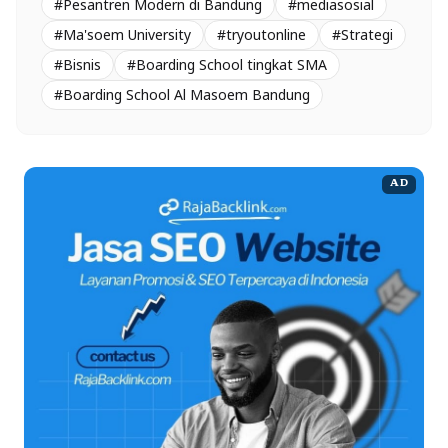
#Pesantren Modern di Bandung
#mediasosial
#Ma'soem University
#tryoutonline
#Strategi
#Bisnis
#Boarding School tingkat SMA
#Boarding School Al Masoem Bandung
AD