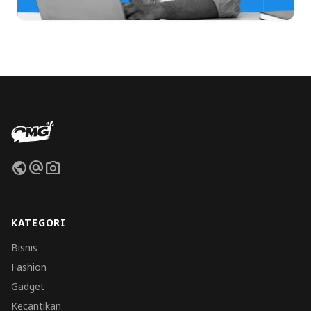
public
alternate_email
photo_camera
KATEGORI
Bisnis
Fashion
Gadget
Kecantikan