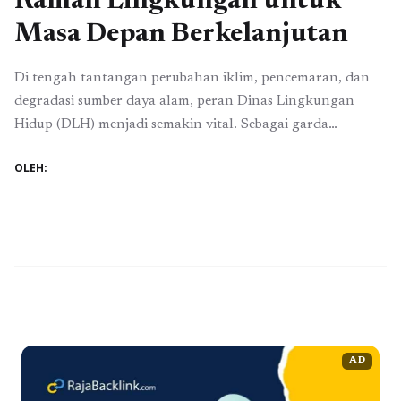
Ramah Lingkungan untuk
Masa Depan Berkelanjutan
Di tengah tantangan perubahan iklim, pencemaran, dan
degradasi sumber daya alam, peran Dinas Lingkungan
Hidup (DLH) menjadi semakin vital. Sebagai garda
terdepan dalam menjaga kelestarian alam, DLH tidak
OLEH:
hanya berfokus pada pengawasan, tetapi juga mendorong
berbagai inovasi hijau yang memanfaatkan teknologi
ramah lingkungan. Inovasi ini bertujuan untuk
memastikan bahwa pembangunan tetap berjalan seiring
dengan pelestarian ...
Baca Selengkapnya
AD