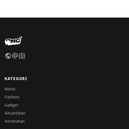
public
alternate_email
photo_camera
KATEGORI
Bisnis
Fashion
Gadget
Kecantikan
Kesehatan