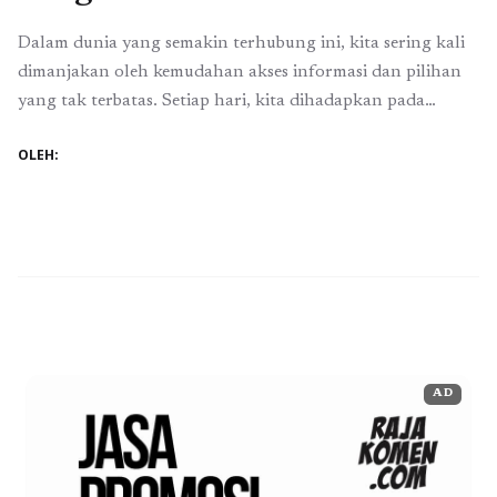
Dalam dunia yang semakin terhubung ini, kita sering kali
dimanjakan oleh kemudahan akses informasi dan pilihan
yang tak terbatas. Setiap hari, kita dihadapkan pada
berbagai tawaran menarik, baik itu dalam bentuk destinasi
OLEH:
wisata eksotis atau pengalaman perjalanan yang tak
terlupakan. Namun, di balik gemerlapnya industri
perjalanan, terdapat tantangan besar bagi para pelaku
bisnis untuk tetap ...
Baca Selengkapnya
AD