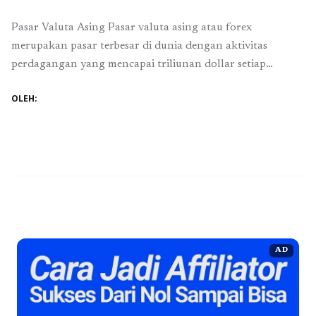
Pasar Valuta Asing Pasar valuta asing atau forex
merupakan pasar terbesar di dunia dengan aktivitas
perdagangan yang mencapai triliunan dollar setiap
harinya. Indonesia, sebagai salah satu negara dengan
OLEH:
jumlah penduduk terbesar di dunia, turut memiliki peran
serta dalam aktivitas perdagangan valas. Dalam dunia
trading forex, broker adalah salah satu faktor penting
yang akan mempengaruhi kesuksesan ...
Baca
Selengkapnya
AD