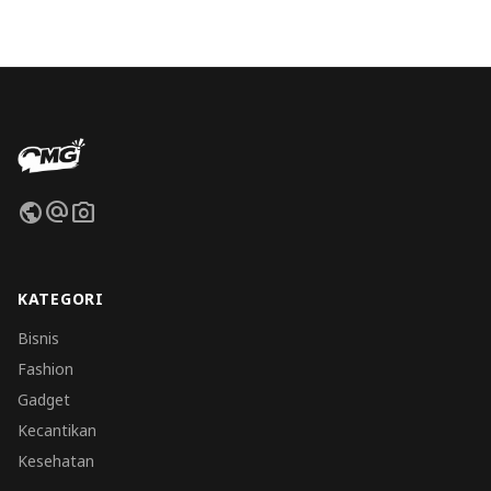
public
alternate_email
photo_camera
KATEGORI
Bisnis
Fashion
Gadget
Kecantikan
Kesehatan