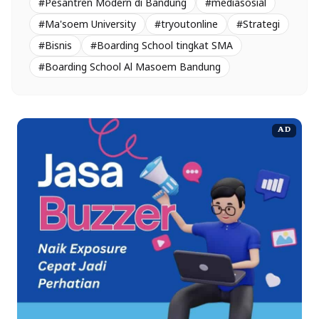
#Pesantren Modern di Bandung
#mediasosial
#Ma'soem University
#tryoutonline
#Strategi
#Bisnis
#Boarding School tingkat SMA
#Boarding School Al Masoem Bandung
AD