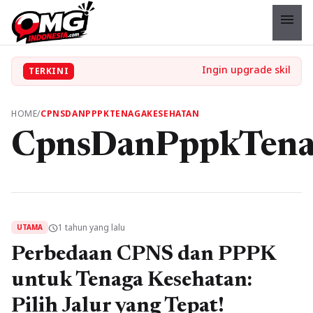
menu
TERKINI
HOME
/
CPNSDANPPPKTENAGAKESEHATAN
CpnsDanPppkTena
1 tahun yang lalu
schedule
UTAMA
Perbedaan CPNS dan PPPK
untuk Tenaga Kesehatan:
Pilih Jalur yang Tepat!