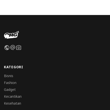
public
alternate_email
photo_camera
KATEGORI
Bisnis
Fashion
Gadget
Kecantikan
Kesehatan