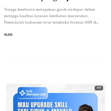
Tenaga kesehatan merupakan garda terdepan dalam
menjaga kualitas layanan kesehatan masyarakat.
Pemerintah Indonesia terus membuka formasi ASN di
bidang ini, baik melalui jalur CPNS maupun PPPK. Namun,
OLEH:
banyak calon pelamar masih bingung memilih jalur mana
yang paling sesuai. Untuk itu, penting memahami
perbedaan CPNS dan PPPK tenaga kesehatan secara
mendalam, agar dapat menentukan pilihan terbaik ...
Baca
Selengkapnya
AD