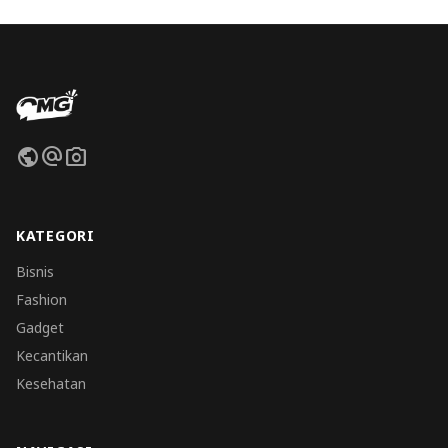
public
alternate_email
photo_camera
KATEGORI
Bisnis
Fashion
Gadget
Kecantikan
Kesehatan