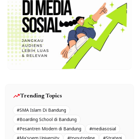
trending_up
Trending Topics
#SMA Islam Di Bandung
#Boarding School di Bandung
#Pesantren Modern di Bandung
#mediasosial
#Ma'soem University
#tryoutonline
#Strategi