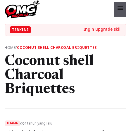
menu
TERKINI
HOME
/
COCONUT SHELL CHARCOAL BRIQUETTES
Coconut shell
Charcoal
Briquettes
4 tahun yang lalu
schedule
UTAMA