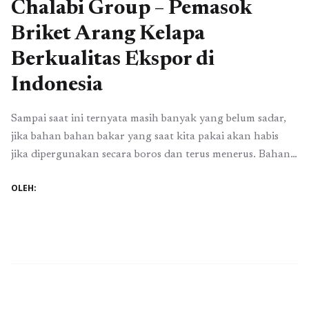
Chalabi Group – Pemasok
Briket Arang Kelapa
Berkualitas Ekspor di
Indonesia
Sampai saat ini ternyata masih banyak yang belum sadar,
jika bahan bahan bakar yang saat kita pakai akan habis
jika dipergunakan secara boros dan terus menerus. Bahan
bakar sudah menjadi satu kebutuhan penting dalam
OLEH:
kehidupan kita, buktinya saja walaupun harganya terus
naik tapi tidak pernah sepi pembeli. Penggunaan bahan
bakar yang merupakan hasil bumi ini ...
Baca Selengkapnya