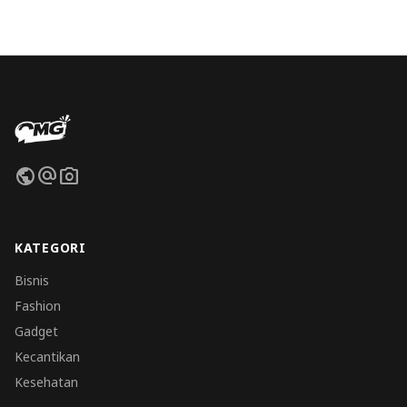
public
alternate_email
photo_camera
KATEGORI
Bisnis
Fashion
Gadget
Kecantikan
Kesehatan