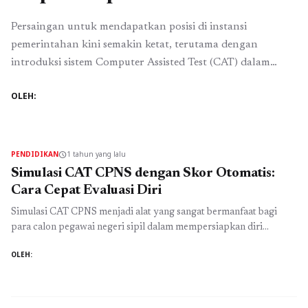
Persaingan untuk mendapatkan posisi di instansi
pemerintahan kini semakin ketat, terutama dengan
introduksi sistem Computer Assisted Test (CAT) dalam
seleksi Calon Pegawai Negeri Sipil (CPNS). Salah satu cara
OLEH:
efektif untuk mempersiapkan diri menghadapi tes ini
adalah dengan melakukan Tryout CPNS CAT harian.
Metode ini tidak hanya membantu meningkatkan
pengetahuan, tetapi juga melatih mental dan fisik ...
Baca
PENDIDIKAN
1 tahun yang lalu
schedule
Selengkapnya
Simulasi CAT CPNS dengan Skor Otomatis:
Cara Cepat Evaluasi Diri
Simulasi CAT CPNS menjadi alat yang sangat bermanfaat bagi
para calon pegawai negeri sipil dalam mempersiapkan diri
menghadapi ujian seleksi. Dengan sistem komputerisasi yang
OLEH:
canggih, CAT CPNS (Computer Assisted Test) tidak hanya
memudahkan proses ujian, tetapi juga memberikan pengalaman
yang realistis kepada peserta. Salah satu fitur menarik dari
simulasi ini adalah kemampuan untuk mendapatkan skor ...
Baca