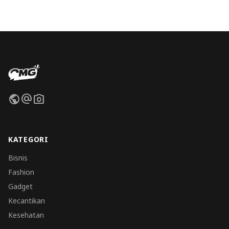
public
alternate_email
photo_camera
KATEGORI
Bisnis
Fashion
Gadget
Kecantikan
Kesehatan