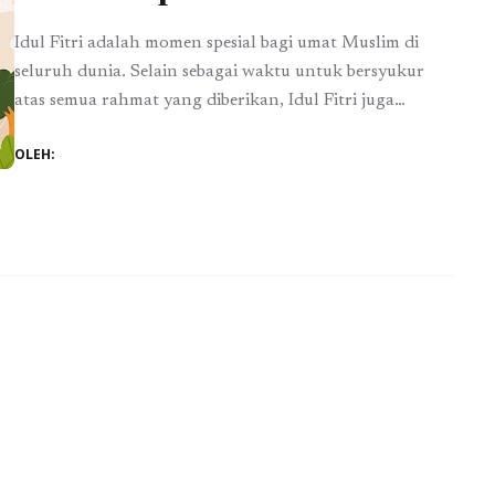
Idul Fitri adalah momen spesial bagi umat Muslim di
seluruh dunia. Selain sebagai waktu untuk bersyukur
atas semua rahmat yang diberikan, Idul Fitri juga
menjadi kesempatan untuk berbagi kebahagiaan dengan
OLEH:
orang terdekat. Salah satu cara untuk mengekspresikan
perasaan tersebut adalah melalui caption di media sosial.
Namun, sering kali ucapan yang beredar terasa
monoton dan pasaran. ...
Baca Selengkapnya