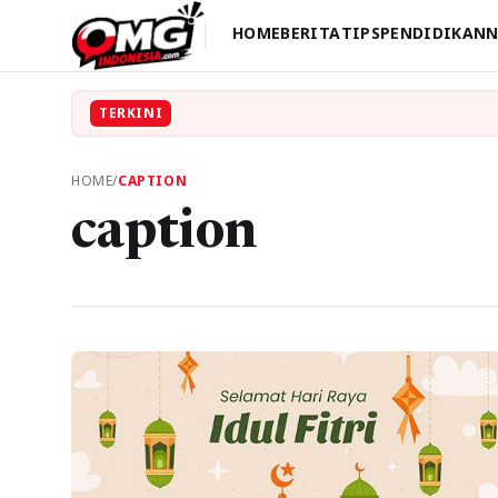
HOME
BERITA
TIPS
PENDIDIKAN
N
TERKINI
HOME
/
CAPTION
caption