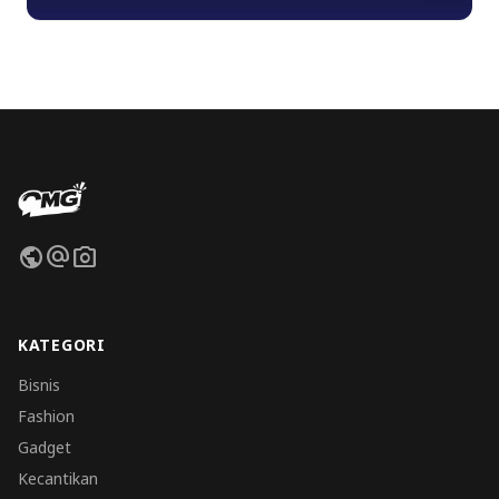
public
alternate_email
photo_camera
KATEGORI
Bisnis
Fashion
Gadget
Kecantikan