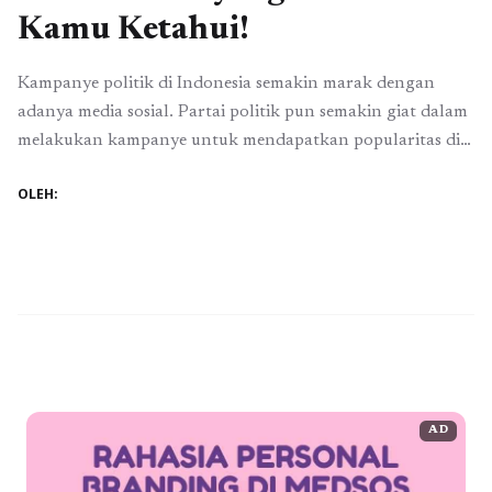
Kamu Ketahui!
Kampanye politik di Indonesia semakin marak dengan
adanya media sosial. Partai politik pun semakin giat dalam
melakukan kampanye untuk mendapatkan popularitas di
mata pemilih. Salah satu partai politik yang sedang gencar
OLEH:
melakukan kampanye adalah Partai Nasdem. Dengan
mengusung sejumlah calon legislatif (Caleg) yang
berkualitas, Partai Nasdem berhasil mencuri perhatian
publik melalui media sosial. Tapi, apakah ...
Baca
Selengkapnya
AD