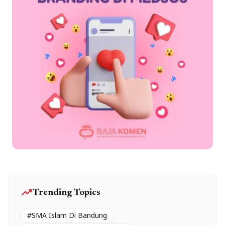
trending_up
Trending Topics
#SMA Islam Di Bandung