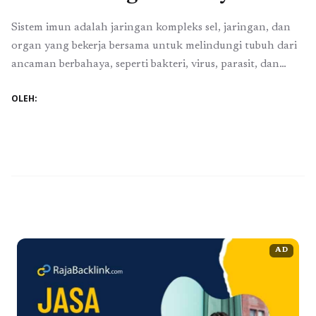
Sistem imun adalah jaringan kompleks sel, jaringan, dan
organ yang bekerja bersama untuk melindungi tubuh dari
ancaman berbahaya, seperti bakteri, virus, parasit, dan
patogen lainnya. Fungsi utama sistem imun adalah
OLEH:
mengenali dan melawan zat asing yang masuk ke dalam
tubuh. Sistem imun terbagi menjadi dua bagian utama:
imunitas bawaan (innate immunity) dan imunitas adaptif
(adaptive ...
Baca Selengkapnya
AD