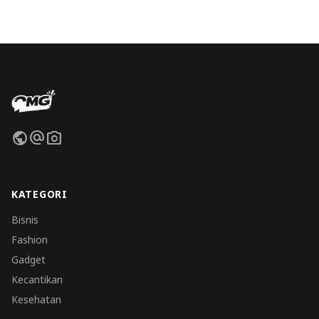
public
alternate_email
photo_camera
KATEGORI
Bisnis
Fashion
Gadget
Kecantikan
Kesehatan