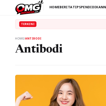
HOME
BERITA
TIPS
PENDIDIKAN
N
TERKINI
HOME
/
ANTIBODI
Antibodi