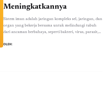
Meningkatkannya
Sistem imun adalah jaringan kompleks sel, jaringan, dan
organ yang bekerja bersama untuk melindungi tubuh
dari ancaman berbahaya, seperti bakteri, virus, parasit,
dan patogen lainnya. Fungsi utama sistem imun adalah
OLEH:
mengenali dan melawan zat asing yang masuk ke dalam
tubuh. Sistem imun terbagi menjadi dua bagian utama:
imunitas bawaan (innate immunity) dan imunitas adaptif
(adaptive ...
Baca Selengkapnya