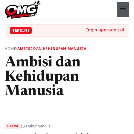
menu
TERKINI
HOME
/
AMBISI DAN KEHIDUPAN MANUSIA
Ambisi dan
Kehidupan
Manusia
3 tahun yang lalu
schedule
UTAMA