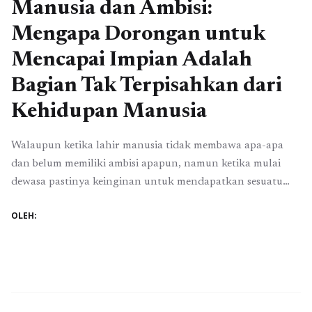
Manusia dan Ambisi:
Mengapa Dorongan untuk
Mencapai Impian Adalah
Bagian Tak Terpisahkan dari
Kehidupan Manusia
Walaupun ketika lahir manusia tidak membawa apa-apa
dan belum memiliki ambisi apapun, namun ketika mulai
dewasa pastinya keinginan untuk mendapatkan sesuatu
pasti akan muncul. Bahkan ketika lahir manusia tidak
OLEH:
memiliki sehelai benang pun untuk sekedar
menghangatkan badannya, dari sinilah seharusnya
manusia mulai sadar bahwa keinginan atau ambisi
berlebihan sangatlah tidak baik bagi kehidupan kita.
Ambisi ...
Baca Selengkapnya