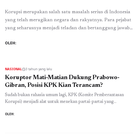
Korupsi merupakan salah satu masalah serius di Indonesia
yang telah merugikan negara dan rakyatnya. Para pejabat
yang seharusnya menjadi teladan dan bertanggung jawab
atas kesejahteraan masyarakat justru terlibat dalam
OLEH:
tindakan korupsi yang merugikan banyak pihak. Beberapa
nama pejabat penting yang terlibat dalam kasus korupsi
adalah Zulkifli Hasan, Airlangga Hartarto, dan Khofifah
Indar Parawansa. Jika Anies ...
Baca Selengkapnya
NASIONAL
3 tahun yang lalu
schedule
Koruptor Mati-Matian Dukung Prabowo-
Gibran, Posisi KPK Kian Terancam?
Sudah bukan rahasia umum lagi, KPK (Komite Pemberantasan
Korupsi) menjadi alat untuk menekan partai-partai yang
pendukung pemerintah Joko Widodo, sehingga tidak bisa lepas,
OLEH:
selalu mengikuti keinginan Jokowi. Dengan dirubahnya UU KPK,
yang isinya KPK menjadi lembaga biasa, bukan independent lagi,
seluruh karyawan menjadi ASN (Aparat Sipil Negara), makan KPK
tidak bisa seenaknya melakukan OTT (Operasi ...
Baca