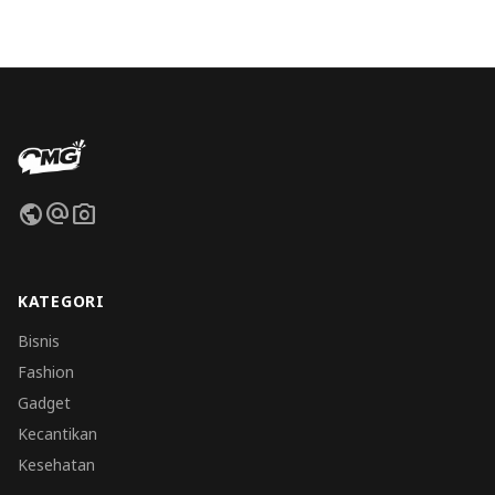
public
alternate_email
photo_camera
KATEGORI
Bisnis
Fashion
Gadget
Kecantikan
Kesehatan