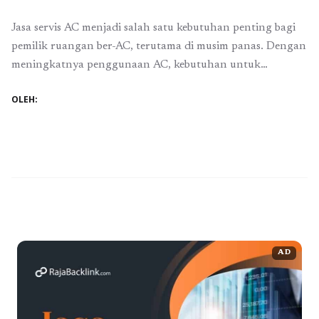
Jasa servis AC menjadi salah satu kebutuhan penting bagi
pemilik ruangan ber-AC, terutama di musim panas. Dengan
meningkatnya penggunaan AC, kebutuhan untuk
melakukan servis secara rutin pun semakin meningkat.
OLEH:
Namun, biaya untuk jasa servis AC dapat bervariasi
tergantung dari lokasi dan jenis layanan yang diberikan.
Berikut adalah perbandingan biaya jasa servis AC di tujuh
kota ...
Baca Selengkapnya
AD