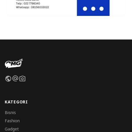
public
alternate_email
photo_camera
KATEGORI
Bisnis
Fashion
Gadget