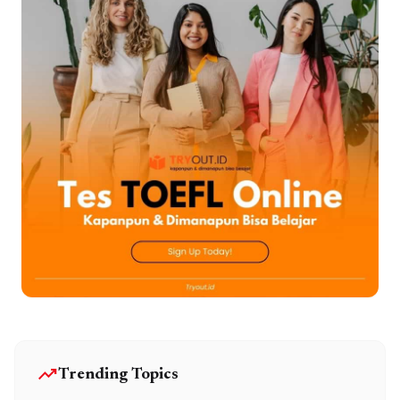
trending_up
Trending Topics