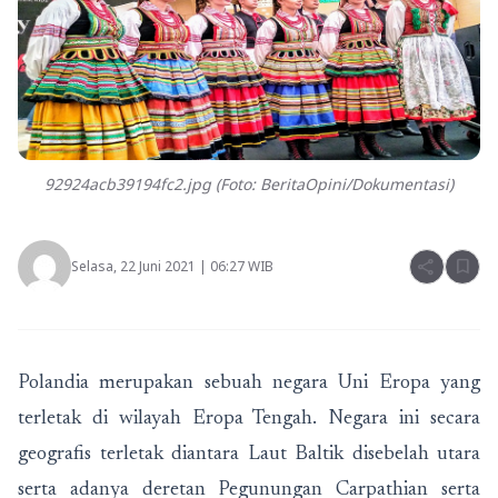
92924acb39194fc2.jpg (Foto: BeritaOpini/Dokumentasi)
share
bookmark
Selasa, 22 Juni 2021 | 06:27 WIB
Polandia merupakan sebuah negara Uni Eropa yang
terletak di wilayah Eropa Tengah. Negara ini secara
geografis terletak diantara Laut Baltik disebelah utara
serta adanya deretan Pegunungan Carpathian serta