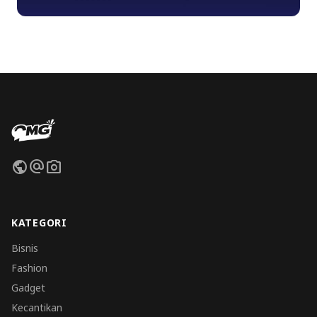
public
alternate_email
photo_camera
KATEGORI
Bisnis
Fashion
Gadget
Kecantikan