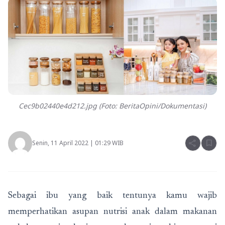
Cec9b02440e4d212.jpg (Foto: BeritaOpini/Dokumentasi)
share
bookmark
Senin, 11 April 2022 | 01:29 WIB
Sebagai ibu yang baik tentunya kamu wajib
memperhatikan asupan nutrisi anak dalam makanan